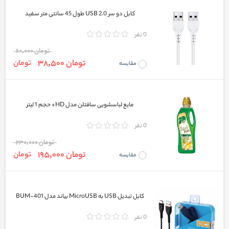
کابل دو سر USB 2.0 طول 45 سانتی متر سفید
0 نفر
تومان 60,000
تومان 38,500
تومان
مقایسه
مایع لباسشویی سافتلن مدل HD+ حجم 1 لیتر
0 نفر
تومان 230,000
تومان 195,000
تومان
مقایسه
کابل تبدیل USB به MicroUSB بیاند مدل BUM-401
0 نفر