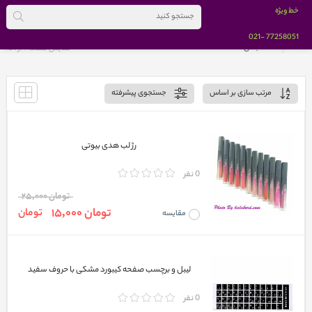
خط ویژه
-021
77258051
خانه
دسته بندی کالاها
نمایش صفحه 1 از
151
مرتب سازی بر اساس
جستجوی پیشرفته
رژ لب هدی بیوتی
0 نفر
تومان 25,000
تومان 15,000
تومان
مقایسه
لیبل و برچسب صفحه کیبورد مشکی با حروف سفید
0 نفر