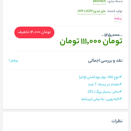
BRANDS
دسته بندی:
مای لیدی(MY LADY)
تولید کننده:
تومان 14,000
تخفیف
125,000
تومان 111,000
تومان
نقد و بررسی اجمالی
بیشتر
✔نوع کالا : نوار بهداشتی اولترا
✔تعداد در بسته : 7 عدد
✔سایز : بسیار بزرگ (XL)
✔لایه رویی : به نرمی ابریشم
نظرات