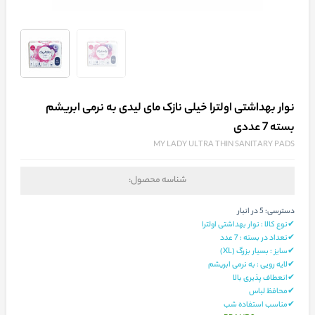
نوار بهداشتی اولترا خیلی نازک مای لیدی به نرمی ابریشم
بسته 7 عددی
MY LADY ULTRA THIN SANITARY PADS
شناسه محصول:
دسترسی:
5 در انبار
✔نوع کالا : نوار بهداشتی اولترا
✔تعداد در بسته : 7 عدد
✔سایز : بسیار بزرگ (XL)
✔لایه رویی : به نرمی ابریشم
✔انعطاف پذیری بالا
✔محافظ لباس
✔مناسب استفاده شب