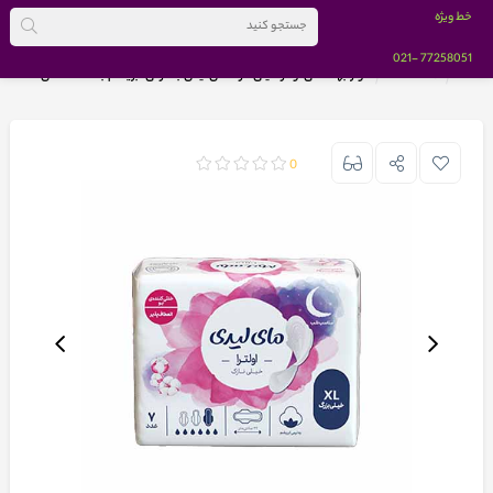
خط ویژه
-021
77258051
خانه
BRANDS
نوار بهداشتی اولترا خیلی نازک مای لیدی به نرمی ابریشم بسته 7 عددی
0