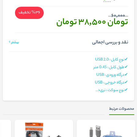
%36
تخفیف
60,000
تومان 38,500
تومان
نقد و بررسی اجمالی
بیشتر
✔نوع کابل : USB 2.0
✔طول کابل : 0.45 متر
✔درگاه ورودی : USB
✔درگاه خروجی : USB
✔نوع سوکت : نری<...
محصولات مرتبط