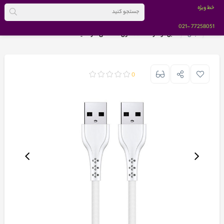
خط ویژه
-021
77258051
خانه
مبدل
کابل دو سر USB 2.0 طول 45 سانتی متر سفید
0