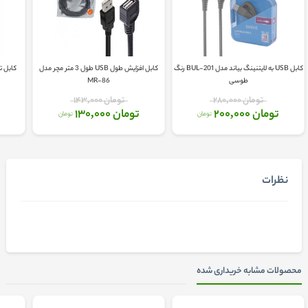
کابل USB به لایتنینگ بیاند مدل BUL-201 رنگ
کابل افزایش طول USB طول 3 متر مچر مدل
طوسی
MR-86
تومان 280,000
تومان 143,000
تومان 200,000
تومان 130,000
تومان
تومان
نظرات
محصولات مشابه خریداری شده