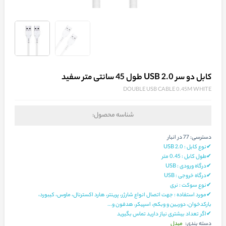
کابل دو سر USB 2.0 طول 45 سانتی متر سفید
DOUBLE USB CABLE 0.45M WHITE
شناسه محصول:
دسترسی:
77 در انبار
✔نوع کابل : USB 2.0
✔طول کابل : 0.45 متر
✔درگاه ورودی : USB
✔درگاه خروجی : USB
✔نوع سوکت : نری
✔مورد استفاده : جهت اتصال انواع شارژر، پرینتر، هارد اکسترنال، ماوس، کیبورد،
بارکدخوان، دوربین و وبکم، اسپیکر، هدفون و...
✔اگر تعداد بیشتری نیاز دارید تماس بگیرید
مبدل
دسته بندی: