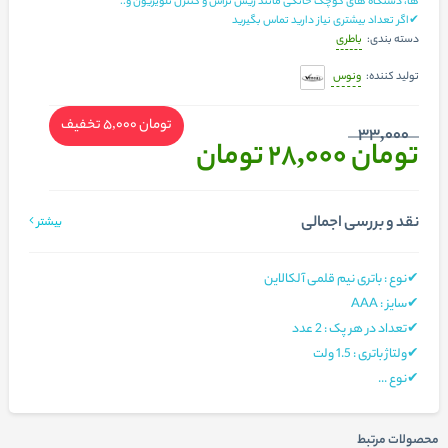
ها، دستگاه‌ های کوچک خانگی مانند ریش‌ تراش و کنترل تلویزیون و..
✔اگر تعداد بیشتری نیاز دارید تماس بگیرید
باطری
دسته بندی:
ونوس
تولید کننده:
تومان 5,000
تخفیف
33,000
تومان 28,000
تومان
نقد و بررسی اجمالی
بیشتر
✔نوع : باتری نیم قلمی آلکالاین
✔سایز : AAA
✔تعداد در هر پک : 2 عدد
✔ولتاژ باتری : 1.5 ولت
✔نوع ...
محصولات مرتبط