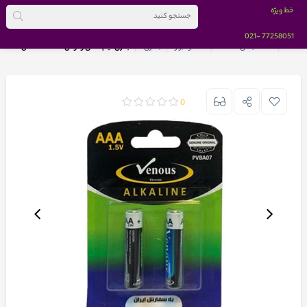
خط ویژه
-021
77258051
خانه
دسته بندی کالاها
خانه و ابزار
باطری
باتری نیم قلمی ونوس alkaline مدل PVBA07
0