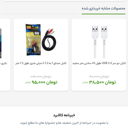
محصولات مشابه خریداری شده
کابل دو سر USB 2.0 طول 45 سانتی متر سفید
کابل صدای 1 به 2 3.5 میلی متری طول 1.5 متر
باتری سکه
تومان 60,000
تومان 102,000
تومان 38,500
تومان 95,000
تومان
تومان
خبرنامه کالابرد
با عضویت در خبرنامه از اخرین تحفیف ها و جشنواره های ما مطلع شوید.