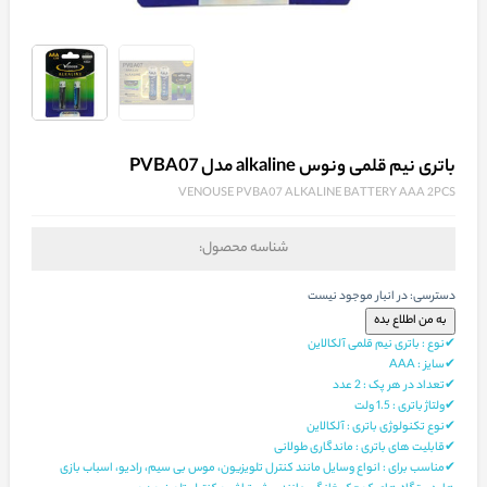
باتری نیم قلمی ونوس alkaline مدل PVBA07
VENOUSE PVBA07 ALKALINE BATTERY AAA 2PCS
شناسه محصول:
دسترسی:
در انبار موجود نیست
✔نوع : باتری نیم قلمی آلکالاین
✔سایز : AAA
✔تعداد در هر پک : 2 عدد
✔ولتاژ باتری : 1.5 ولت
✔نوع تکنولوژی باتری : آلکالاین
✔قابلیت‌ های باتری : ماندگاری طولانی
✔مناسب برای : انواع وسایل مانند کنترل تلویزیون، موس بی‌ سیم، رادیو، اسباب بازی‌