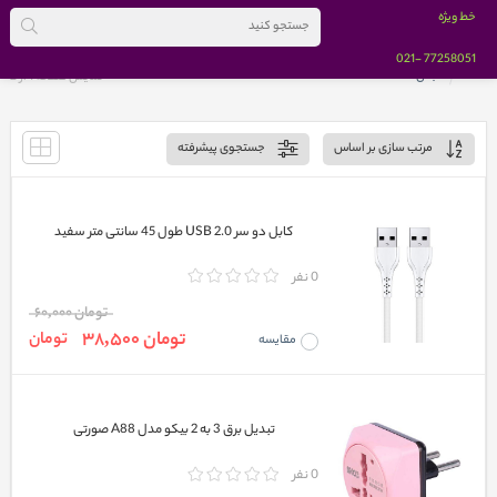
خط ویژه
-021
77258051
خانه
مبدل
نمایش صفحه 1 از
2
مرتب سازی بر اساس
جستجوی پیشرفته
کابل دو سر USB 2.0 طول 45 سانتی متر سفید
0 نفر
تومان 60,000
تومان 38,500
تومان
مقایسه
تبدیل برق 3 به 2 بیکو مدل A88 صورتی
0 نفر