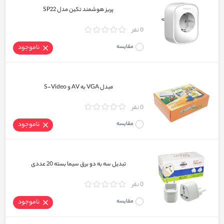
پریز هوشمند تکین مدل SP22
0 نفر
مقایسه
ناموجود
مبدل VGA به AV و S-Video
0 نفر
مقایسه
ناموجود
تبدیل سه به دو برق سیما بسته 20 عددی
0 نفر
مقایسه
ناموجود