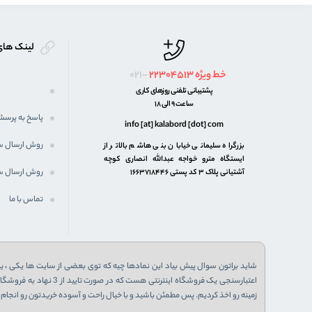
لینک های
خط ویژه
22304513
021-
پشتیبانی تلفنی روزهای کاری
ساعت 9 الی 18
پاسخ به پرسش
info [at] kalabord [dot] com
روش ارسال 
بزرگراه سلیمانی خیابان بنی هاشم بالاتر از
ایستگاه مترو خواجه عبدالله انصاری کوچه
روش ارسال س
آشتیانی پلاک ۳ کد پستی ۱۶۶۳۷۱۸۴۴۶
تماس با ما
شاید براتون سوال پیش بیاد این نمادها چیه که توی بعضی از سایت ها یکی ، یا 
زمینه رو اخذ کردیم. پس مطمئن باشید و با خیال راحت و آسوده خریدتون رو انجام ب