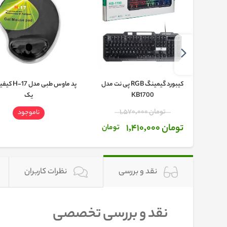
یبورد
کیبورد گیمینگ RGB پی نت مدل
پد ماوس طبی م
KB1700
یک
تومان 1,570,000
ناموجود
تومان 1,410,000
ن
تومان
نقد و بررسی
نظرات کاربران
نقد و بررسی تخصصی