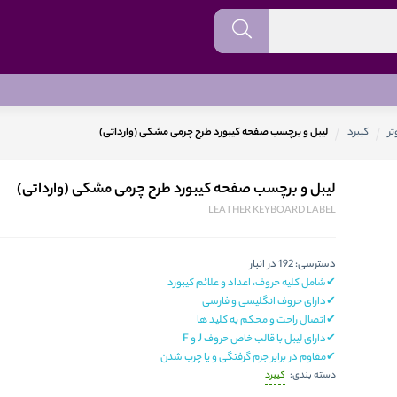
تر
کیبرد
لیبل و برچسب صفحه کیبورد طرح چرمی مشکی (وارداتی)
لیبل و برچسب صفحه کیبورد طرح چرمی مشکی (وارداتی)
LEATHER KEYBOARD LABEL
دسترسی:
192 در انبار
✔شامل کلیه حروف، اعداد و علائم کیبورد
✔دارای حروف انگلیسی و فارسی
✔اتصال راحت و محکم به کلید ها
✔دارای لیبل با قالب خاص حروف J و F
✔مقاوم در برابر جرم گرفتگی و یا چرب شدن
کیبرد
دسته بندی: