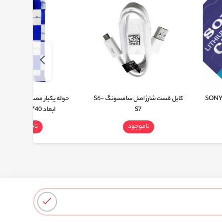
ی سونی مدل SONY CR
کابل فست شارژ اصل سامسونگ S6-
حوله یکبار مصرف 0
S7
ابعاد 40*80 سانتی متر
ناموجود
ناموجود