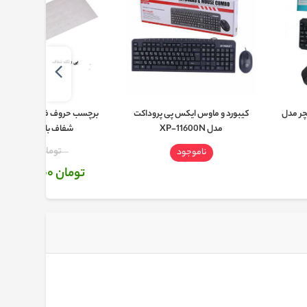
ر مدل
کیبورد و ماوس ایکس پی پروداکت
برچسب حروف فارسی و علائم ک
مدل XP-11600N
شفاف با حروف سفید
تومان 19,000
ناموجود
تومان 16,000
توم