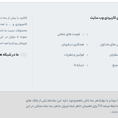
 کاربردی وب سایت
کالابرد با بیش از سه د
کامپیوتری و ... با 
محصولات نسبت به تاسیس
فرصت های شغلی
نموده تا بتوان در ای
عزیزمان بردارد و امید ا
 های متداول
همکاری در فروش
ما در شبكه ه
سفارش
قوانین و مقررات
ریع
درباره ما
دوتا و یا نهایتا هر سه تاش باهم وجود داره. این نمادها یکی از ملاک های
اعتبارسنجی یک فروشگاه اینترنتی هست که در صورت تایید از 3 نهاد به فروشگاه اعطا میشه 772برای اطمینان خاطر شما عزیزان ما هر سه نماد ممکن در این
دید..