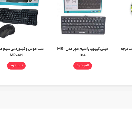
دل H-17 کیفیت درجه
مینی کیبورد با سیم مچر مدل MR-
ست موس و کیبورد بی سیم مچ
MR-415
314
ناموجود
ناموجود