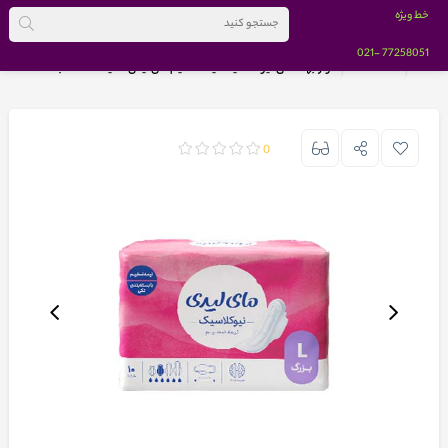
خط ویژه
-021
77258051
خانه
BRANDS
نوار بهداشتی نیو کلاسیک نیمه ضخیم مای لیدی همیشه خشک بسته 10 عددی
0