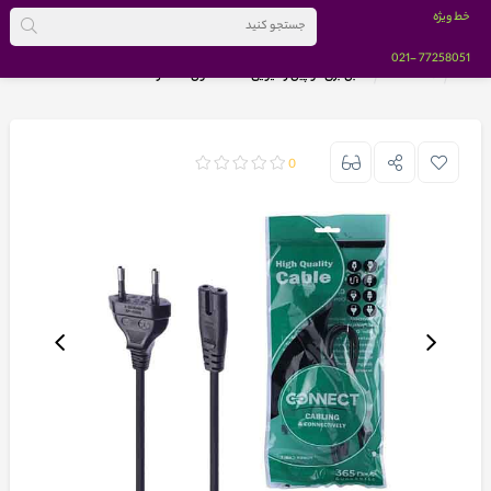
خط ویژه
-021
77258051
خانه
BRANDS
کابل برق دو پین رادیویی کانکت طول 1.2 متر
0