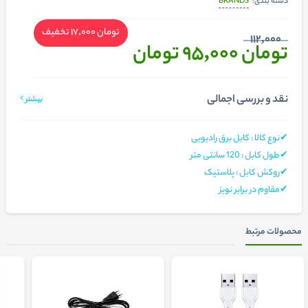
BRANDS
دسته بندی:
تومان 17,000
تخفیف
112,000
تومان 95,000
تومان
نقد و بررسی اجمالی
بیشتر
✔نوع کالا : کابل برق رادیویی
✔طول کابل : 120 سانتی متر
✔روکش کابل : پلاستيک
✔مقاوم در برابر نویز
محصولات مرتبط