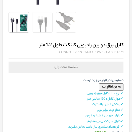
کابل برق دو پین رادیویی کانکت طول 1.2 متر
CONNECT 2PIN RADIO POWER CABLE 1.5M
شناسه محصول:
دسترسی:
در انبار موجود نیست
✔نوع کالا : کابل برق رادیویی
✔طول کابل : 120 سانتی متر
✔روکش کابل : پلاستيک
✔مقاوم در برابر نویز
✔دارای خروجی 2 شیار و 2 پین
✔دارای سوکت پرسی مقاوم
✔اگر تعداد بیشتری نیاز دارید تماس بگیرید