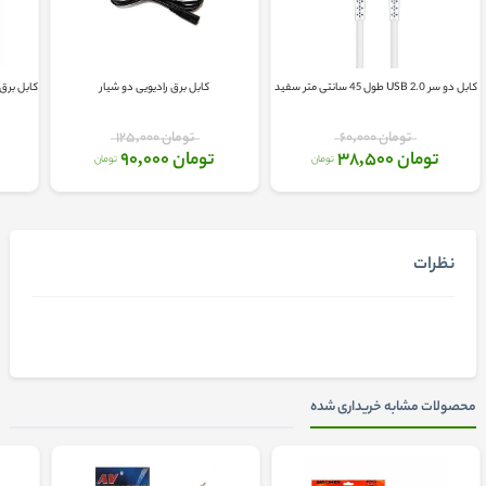
کابل دو سر USB 2.0 طول 45 سانتی متر سفید
کابل برق رادیویی دو شیار
کابل برق لپتاپ HP طول .8
تومان 60,000
تومان 125,000
تومان 38,500
تومان 90,000
تومان
تومان
نظرات
محصولات مشابه خریداری شده