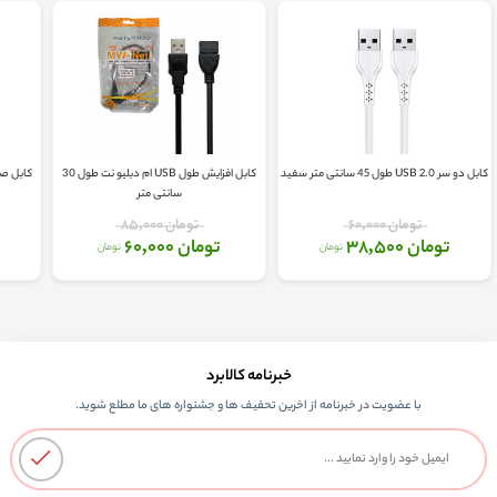
کابل دو سر USB 2.0 طول 45 سانتی متر سفید
کابل افزایش طول USB ام دبلیو نت طول 30
کابل صدای 1 به 2 3.5 میلی 
سانتی متر
تومان 60,000
تومان 85,000
تومان 38,500
تومان 60,000
تومان
تومان
خبرنامه کالابرد
با عضویت در خبرنامه از اخرین تحفیف ها و جشنواره های ما مطلع شوید.