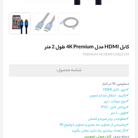
کابل HDMI مدل 4K Premium طول 2 متر
PREMIUM 4K HDMI CABLE 2M
شناسه محصول:
دسترسی:
10 در انبار
✔نوع : کابل HDMI
✔کاربرد : انتقال صدا و تصویر
✔نوع سوکت : نری
✔روکش کابل : PVC
✔طول : 2 متر
✔مقاوم در برابر ضربه و کشش
✔پشتیبانی از تصاویر سه بعدی و تصاویر با وضوح 4K
✔اگر تعداد بیشتری نیاز دارید تماس بگیرید
کابل صوتی تصویری
دسته بندی: