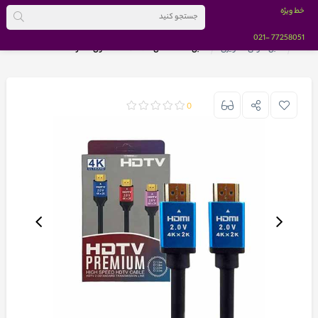
خط ویژه
-021
77258051
خانه
کابل صوتی تصویری
کابل HDMI مدل 4K Premium طول 2 متر
0