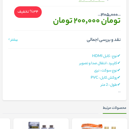
%34
تخفیف
305,000
تومان 200,000
تومان
نقد و بررسی اجمالی
بیشتر
✔نوع : کابل HDMI
✔کاربرد : انتقال صدا و تصویر
✔نوع سوکت : نری
✔روکش کابل : PVC
✔طول : 2 متر
...
محصولات مرتبط