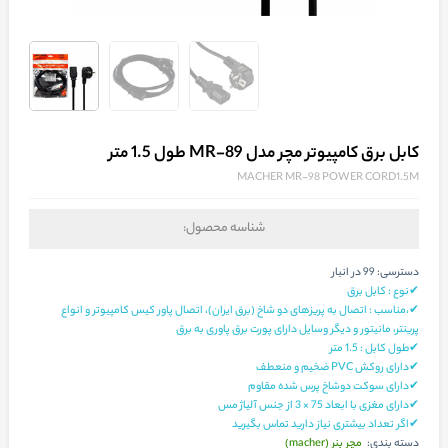
کابل برق کامپیوتر مچر مدل MR-89 طول 1.5 متر
MACHER MR-98 POWER CORD1.5M
شناسه محصول:
دسترسی:
99 در انبار
✔نوع : کابل برق
✔،مناسب : اتصال به پریزهای دو شاخ (برق ایران)، اتصال پاور کیس کامپیوتر و انواع
پرینتر، مانیتور و دیگر وسایل دارای پورت برق پاوری به برق
✔طول کابل : 1.5 متر
✔دارای روکش PVC ضخیم و منعطف
✔دارای سوکت دوشاخ پرس شده مقاوم
✔دارای مغزی با ابعاد 75 × 3 از جنس آلیاژ مس
✔اگر تعداد بیشتری نیاز دارید تماس بگیرید
مچر بنر (macher)
دسته بندی: