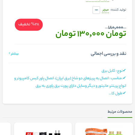
میچر
تولید کننده:
%28
تخفیف
180,000
تومان 130,000
تومان
نقد و بررسی اجمالی
بیشتر
✔نوع : کابل برق
✔،مناسب : اتصال به پریزهای دو شاخ (برق ایران)، اتصال پاور کیس کامپیوتر و
انواع پرینتر، مانیتور و دیگر وسایل دارای پورت برق پاوری به برق
✔طول کا...
محصولات مرتبط