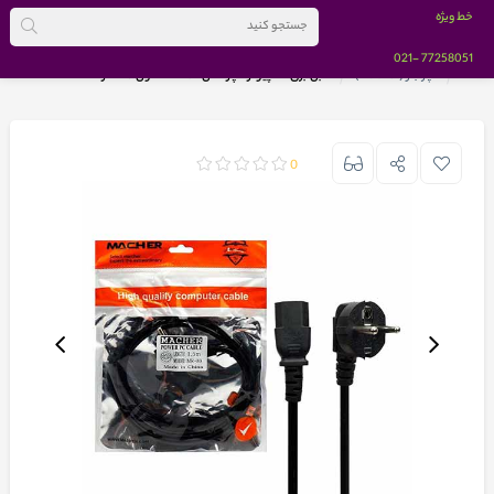
خط ویژه
-021
77258051
خانه
مچر بنر (macher)
کابل برق کامپیوتر مچر مدل MR-89 طول 1.5 متر
0