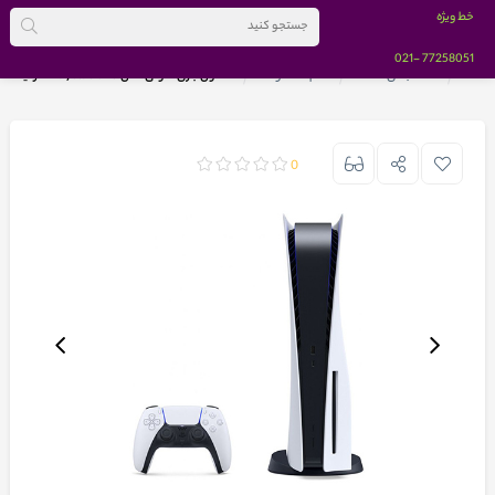
خط ویژه
-021
77258051
خانه
دسته بندی کالاها
تمام محصولات
کنسول بازی سونی مدل Playstation 5 ظرفیت 1 ترابایت
0