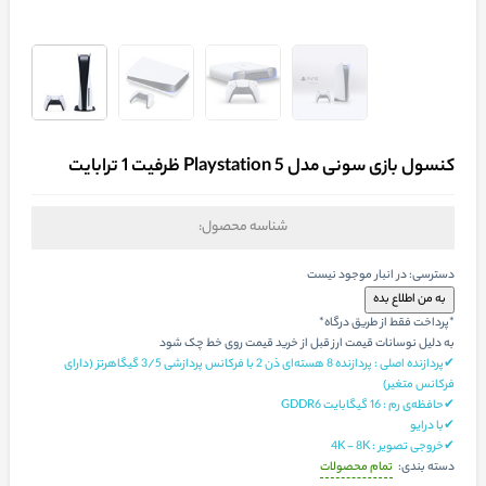
کنسول بازی سونی مدل Playstation 5 ظرفیت 1 ترابایت
شناسه محصول:
دسترسی:
در انبار موجود نیست
*پرداخت فقط از طریق درگاه*
به دلیل نوسانات قیمت ارز قبل از خرید قیمت روی خط چک شود
✔پردازنده اصلی : پردازنده 8 هسته‌ا‌ی ذن 2 با فرکانس پردازشی 3/5 گیگاهرتز (دارای
فرکانس متغیر)
✔حافظه‌ی رم : 16 گیگابایت GDDR6
✔با درایو
✔خروجی تصویر : 4K - 8K
تمام محصولات
دسته بندی: