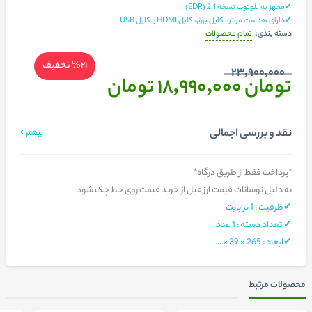
✔مجهز به بلوتوث نسخه 2.1 (EDR)
✔دارای هدست مونو، کابل برق، کابل HDMI و کابل USB
تمام محصولات
دسته بندی:
%21
تخفیف
23,900,000
تومان 18,990,000
تومان
نقد و بررسی اجمالی
بیشتر
*پرداخت فقط از طریق درگاه*
به دلیل نوسانات قیمت ارز قبل از خرید قیمت روی خط چک شود
✔ظرفیت : 1 ترابایت
✔ تعداد دسته : 1 عدد
✔ابعاد : 265 × 39 × ...
محصولات مرتبط