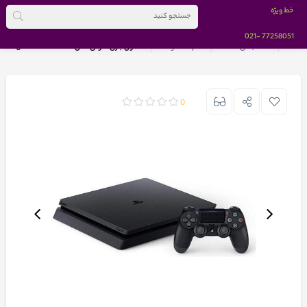
خط ویژه
-021
77258051
خانه
دسته بندی کالاها
تمام محصولات
کنسول بازی سونی مدل Playstation 4 Slim Region 2 CUH-2216 ظرفیت یک ترابایت
0