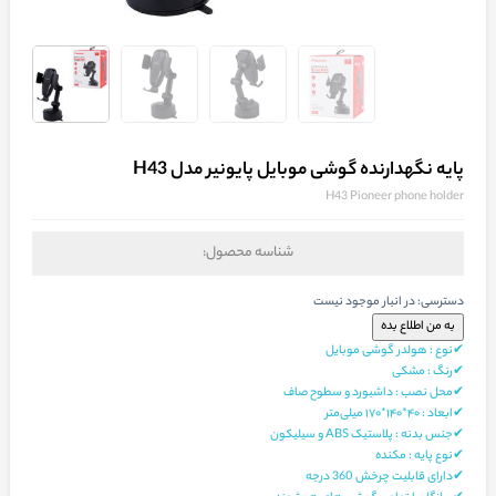
پایه نگهدارنده گوشی موبایل پایونیر مدل H43
H43 Pioneer phone holder
شناسه محصول:
دسترسی:
در انبار موجود نیست
✔نوع : هولدر گوشی موبایل
✔رنگ : مشکی
✔محل نصب :
داشبورد و سطوح صاف
✔ابعاد : ۴۰*۱۴۰*۱۷۰ میلی‌متر
✔جنس بدنه : پلاستیک ABS و سیلیکون
✔نوع پایه :
مکنده
✔دارای قابلیت چرخش 360 درجه