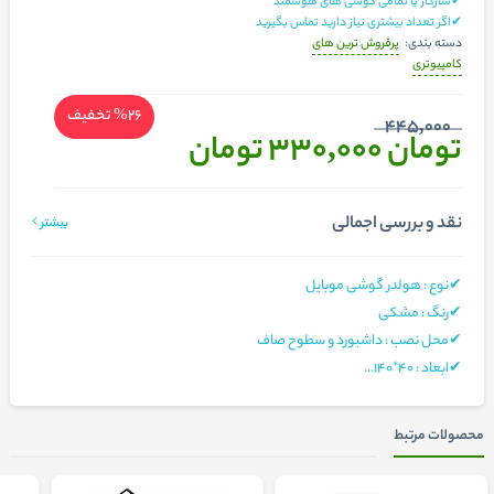
✔سازگار با تمامی گوشی های هوشمند
✔اگر تعداد بیشتری نیاز دارید تماس بگیرید
پرفروش ترین های
دسته بندی:
کامپیوتری
%26
تخفیف
445,000
تومان 330,000
تومان
نقد و بررسی اجمالی
بیشتر
✔نوع : هولدر گوشی موبایل
✔رنگ : مشکی
✔محل نصب :
داشبورد و سطوح صاف
✔ابعاد : ۴۰*۱۴۰...
محصولات مرتبط