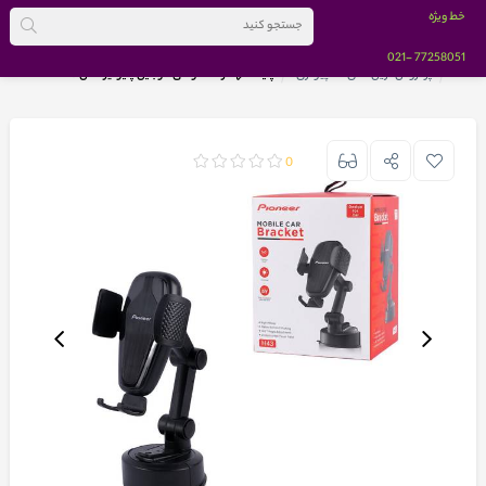
خط ویژه
-021
77258051
خانه
پرفروش ترین های کامپیوتری
پایه نگهدارنده گوشی موبایل پایونیر مدل H43
0