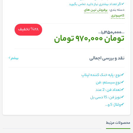
✔اگر تعداد بیشتری نیاز دارید تماس بگیرید
پرفروش ترین های
دسته بندی:
کامپیوتری
%28
تخفیف
1,350,000
تومان 970,000
تومان
نقد و بررسی اجمالی
بیشتر
✔نوع : پایه خنک کننده لپتاپ
✔نوع سیستم : فن
✔تعداد فن : 2 عدد
✔نویز فن : 15 دسی بل
✔ولتاژ : 5 و...
محصولات مرتبط