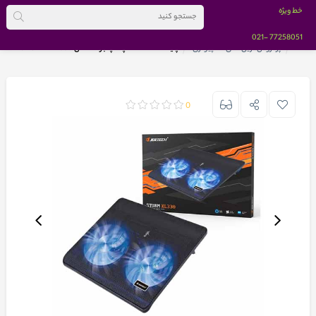
خط ویژه
-021
77258051
خانه
پرفروش ترین های کامپیوتری
پایه خنک کننده لپ تاپ جرتک مدل STORM KL330
0