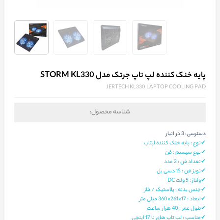
پایه خنک کننده لپ تاپ جرتک مدل STORM KL330
JERTECH KL330 LAPTOP COOLING PAD
شناسه محصول:
دسترسی:
3 در انبار
✔نوع : پایه خنک کننده لپتاپ
✔نوع سیستم : فن
✔تعداد فن : 2 عدد
✔نویز فن : 15 دسی بل
✔ولتاژ : 5 ولت DC
✔جنس بدنه : پلاستیک / فلز
✔ابعاد : 17×261×360 میلی‌ متر
✔طول عمر : 40 هزار ساعت
✔مناسب : لپ تاپ های تا 17 اینچی