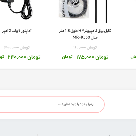
کابل برق کامپیوتر HP طول 1.8 متر
آداپتور 9 ولت 2 آمپر
مدل MR-K550
تومان 190,000
تومان 300,000
تومان 175,000
تومان 240,000
ان
تومان
تو