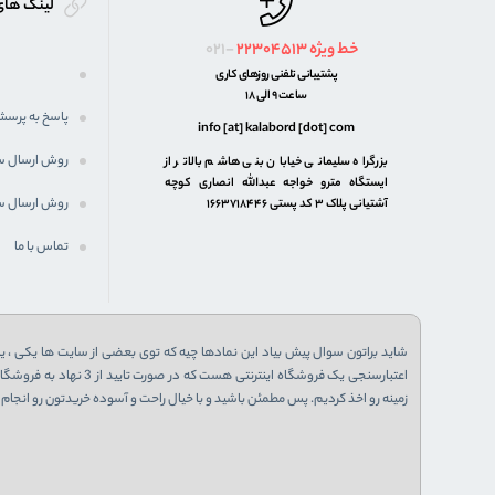
لینک های
خط ویژه
22304513
021-
پشتیبانی تلفنی روزهای کاری
ساعت 9 الی 18
پاسخ به پرسش
info [at] kalabord [dot] com
روش ارسال 
بزرگراه سلیمانی خیابان بنی هاشم بالاتر از
ایستگاه مترو خواجه عبدالله انصاری کوچه
روش ارسال س
آشتیانی پلاک ۳ کد پستی ۱۶۶۳۷۱۸۴۴۶
تماس با ما
شاید براتون سوال پیش بیاد این نمادها چیه که توی بعضی از سایت ها یکی ، یا 
زمینه رو اخذ کردیم. پس مطمئن باشید و با خیال راحت و آسوده خریدتون رو انجام ب