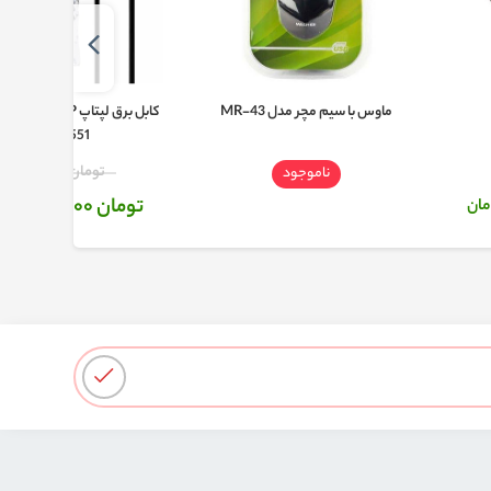
ماوس با سیم مچر مدل MR-43
کابل بر
MR-K551
تومان 205,000
ناموجود
تومان 175,000
مان
تو