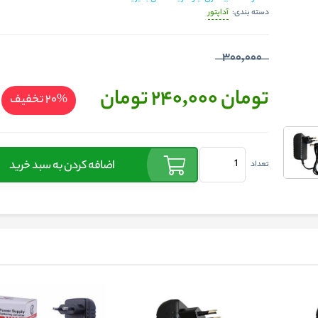
آداپتور
دسته بندی:
300,000
تومان 240,000
تومان
%20
تخفیف
اضافه کردن به سبد خرید
تعداد