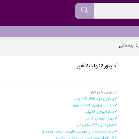
مپر
آداپتور 12 ولت 2 آمپر
دسترسی:
5 در انبار
✔ولتاژ ورودی : 240-100 ولت
✔فرکانس ورودی : 60-50 هرتز
✔ولتاژ خروجی : 12 ولت
✔جریان خروجی : 2 آمپر
✔طول کابل : 105 سانتی متر
✔قابل استفاده برای دوربین های مداربسته، مودم و …
✔اگر تعداد بیشتری نیاز دارید تماس بگیرید