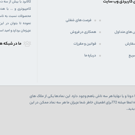
 کاربردی وب سایت
کالابرد با بیش از سه د
کامپیوتری و ... با 
محصولات نسبت به تاسیس
فرصت های شغلی
نموده تا بتوان در ای
عزیزمان بردارد و امید ا
 های متداول
همکاری در فروش
ما در شبكه ه
سفارش
قوانین و مقررات
ریع
درباره ما
دوتا و یا نهایتا هر سه تاش باهم وجود داره. این نمادها یکی از ملاک های
اعتبارسنجی یک فروشگاه اینترنتی هست که در صورت تایید از 3 نهاد به فروشگاه اعطا میشه 772برای اطمینان خاطر شما عزیزان ما هر سه نماد ممکن در این
دید..