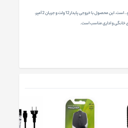
آداپتور 12 ولت 2 آمپر با ورودی 100 تا 240 ولت، گزینه‌ ای مطمئن برای تأمین برق انواع دستگاه‌های کم‌ مصرف مانند دوربین مدار‌بسته و مودم و.. است. این محصول با خروجی پایدار 12 ولت و جریان 2 آمپر،
های خانگی و اداری مناسب است.