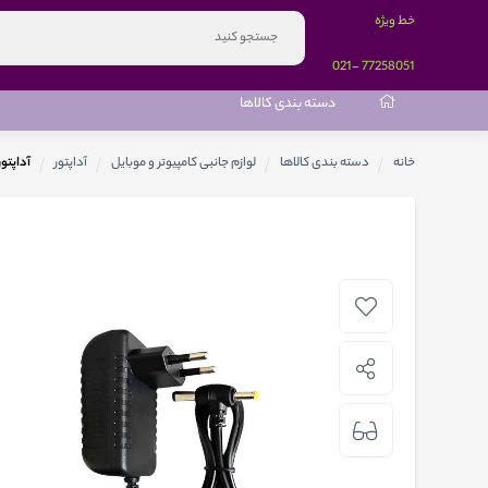
خط ویژه
-021
77258051
دسته بندی کالاها
خانه
دسته بندی کالاها
لوازم جانبی کامپیوتر و موبایل
آداپتور
آداپتور 12 ولت 2 آ