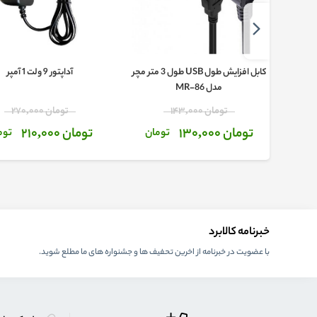
یبورد
کابل افزایش طول USB طول 3 متر مچر
آداپتور 9 ولت 1 آمپر
مدل MR-86
تومان 143,000
تومان 270,000
تومان 130,000
تومان 210,000
ن
تومان
توم
خبرنامه کالابرد
با عضویت در خبرنامه از اخرین تحفیف ها و جشنواره های ما مطلع شوید.