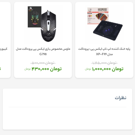
پایه خنک کننده لپ تاپ ایکس پی-پروداکت
ماوس مخصوص بازی ایکس پی پروداکت مدل
کیبورد گیمینگ
مدل XP-F99
G798
تومان 1,165,000
تومان 500,000
تومان 1,000,000
تومان 430,000
ت
تومان
تومان
نظرات