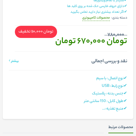
✔سازگار با تمام ویندوزها
✔دارای حروف فارسی حک شده بر روی کلید ها
✔اگر تعداد بیشتری نیاز دارید تماس بگیرید
محصولات کامپیوتری
دسته بندی:
تومان 110,000
تخفیف
780,000
تومان 670,000
تومان
نقد و بررسی اجمالی
بیشتر
✔نوع اتصال : با سیم
✔نوع رابط : USB
✔جنس بدنه : پلاستیک
✔طول کابل : 150 سانتی متر
✔منبع تغذیه :...
محصولات مرتبط