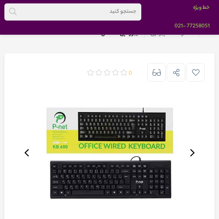
خط ویژه
-021
77258051
خانه
محصولات کامپیوتری
کیبورد پی نت مدل KB-600
0