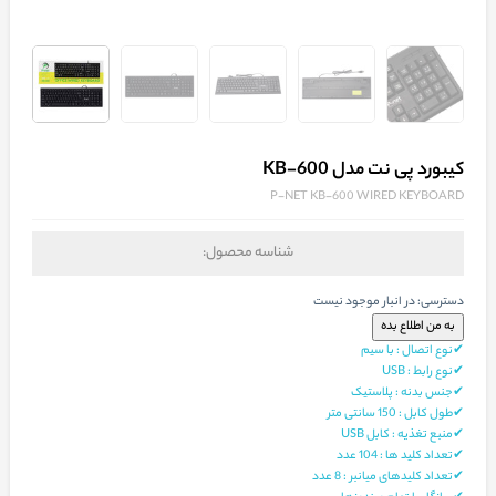
کیبورد پی نت مدل KB-600
P-NET KB-600 WIRED KEYBOARD
شناسه محصول:
دسترسی:
در انبار موجود نیست
✔نوع اتصال : با سیم
✔نوع رابط : USB
✔جنس بدنه : پلاستیک
✔طول کابل : 150 سانتی متر
✔منبع تغذیه : کابل USB
✔تعداد کلید ها : 104 عدد
✔تعداد کلیدهای میانبر : 8 عدد