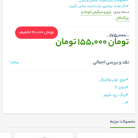
✔مقاوم در برابر ضربه، سایش و پارگی
✔اگر تعداد بیشتری نیاز داشتید تماس بگیرید
بازی و سرگرمی کودک و
دسته بندی:
بزرگسالان
تومان 20,000
تخفیف
175,000
تومان 155,000
تومان
نقد و بررسی اجمالی
بیشتر
✔نوع : توپ والیبال
✔
سایز
: 5
✔رنگ : زرد-قرمز
...
✔
محصولات مرتبط