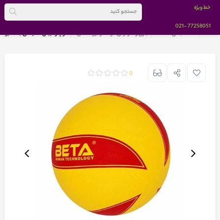
خط ویژه
-021
77258051
خانه
دسته بندی کالاها
بازی و سرگرمی کودک و بزرگسالان
توپ والیبال لاسیتکی بتا سایز 5 رنگ زرد قرمز
0