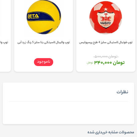
توپ فوتبال لاستیکی سایز 4 طرح پرسپولیس
توپ والیبال لاسیتکی بتا سایز 5 رنگ زرد آبی
توپ والیبا
تومان 500,000
ناموجود
تومان 340,000
تومان
نظرات
محصولات مشابه خریداری شده