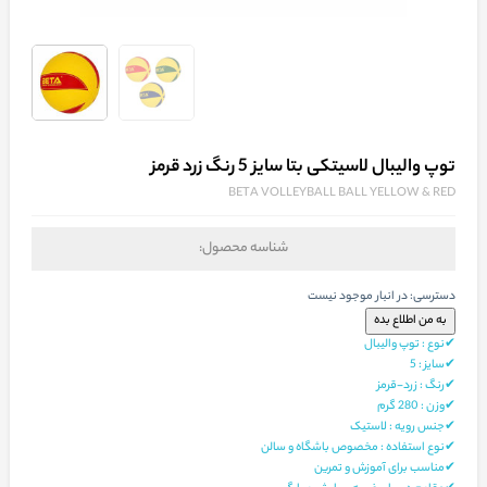
توپ والیبال لاسیتکی بتا سایز 5 رنگ زرد قرمز
BETA VOLLEYBALL BALL YELLOW & RED
شناسه محصول:
دسترسی:
در انبار موجود نیست
✔نوع : توپ والیبال
✔
سایز
: 5
✔رنگ : زرد-قرمز
✔
وزن
: 280
گرم
✔جنس رویه : لاستیک
✔نوع استفاده : مخصوص باشگاه و سالن
✔مناسب برای آموزش و تمرین