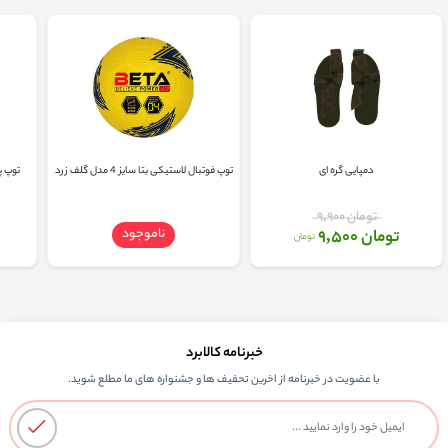
دمپایی گره ای
توپ فوتبال لاستیکی بتا سایز 4 مدل گلف زرد
توپ پ
تومان 9,900
ناموجود
تومان 9,500
تومان
خبرنامه کالابرد
با عضویت در خبرنامه از اخرین تحفیف ها و جشنواره های ما مطلع شوید.