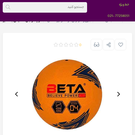
خط ویژه
-021
77258051
خانه
دسته بندی کالاها
بازی و سرگرمی کودک و بزرگسالان
توپ فوتبال لاستیکی بتا سایز 4 مدل گلف نارنجی
0