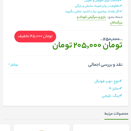
✔مناسب برای آموزش و تمرین
✔مقاوم در برابر ضربه، سایش و پارگی
✔اگر تعداد بیشتری نیاز داشتید تماس بگیرید
بازی و سرگرمی کودک و
دسته بندی:
بزرگسالان
تومان 45,000
تخفیف
250,000
تومان 205,000
تومان
نقد و بررسی اجمالی
بیشتر
✔نوع : توپ فوتبال
✔
سایز
:
4
✔رنگ : نارنجی
محصولات مرتبط