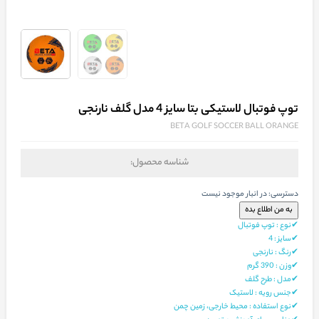
توپ فوتبال لاستیکی بتا سایز 4 مدل گلف نارنجی
BETA GOLF SOCCER BALL ORANGE
شناسه محصول:
دسترسی:
در انبار موجود نیست
✔نوع : توپ فوتبال
✔
سایز
:
4
✔رنگ : نارنجی
✔
وزن
:
390 گرم
✔مدل : طرح گلف
✔جنس رویه : لاستیک
✔نوع استفاده :
محیط خارجی، زمین چمن