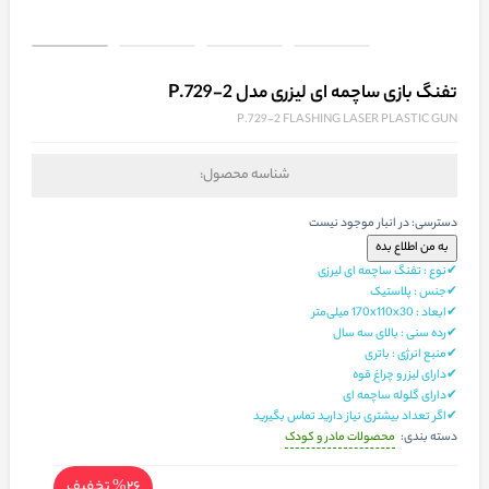
تفنگ بازی ساچمه ای لیزری مدل P.729-2
P.729-2 FLASHING LASER PLASTIC GUN
شناسه محصول:
دسترسی:
در انبار موجود نیست
✔نوع : تفنگ ساچمه ای لیرزی
✔جنس : پلاستیک
✔ابعاد : 170x110x30 میلی‌متر
✔رده سنی : بالای سه سال
✔منبع انرژی : باتری
✔دارای لیزر و چراغ قوه
✔دارای گلوله ساچمه ای
✔اگر تعداد بیشتری نیاز دارید تماس بگیرید
محصولات مادر و کودک
دسته بندی:
%26
تخفیف