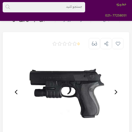
خط ویژه
-021
77258051
خانه
دسته بندی کالاها
محصولات مادر و کودک
تفنگ بازی ساچمه ای لیزری مدل P.729-2
0