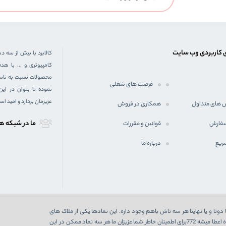
 کاربردی وب سایت
کالابرد با بیش از سه د
کامپیوتری و ... با 
محصولات نسبت به تاسیس
فرصت های شغلی
نموده تا بتوان در ای
عزیزمان بردارد و امید ا
 های متداول
همکاری در فروش
ما در شبكه ه
سفارش
قوانین و مقررات
ریع
درباره ما
دوتا و یا نهایتا هر سه تاش باهم وجود داره. این نمادها یکی از ملاک های
اعتبارسنجی یک فروشگاه اینترنتی هست که در صورت تایید از 3 نهاد به فروشگاه اعطا میشه 772برای اطمینان خاطر شما عزیزان ما هر سه نماد ممکن در این