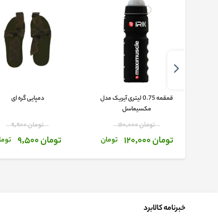
توپ فوتبال لاستیکی سایز 4 طرح
قمقمه 0.75 لیتری آیریک مدل
دمپایی گره ای
مکسیماسل
تومان 160,000
تومان 9,900
تومان 120,000
تومان 9,500
تومان
توما
خبرنامه کالابرد