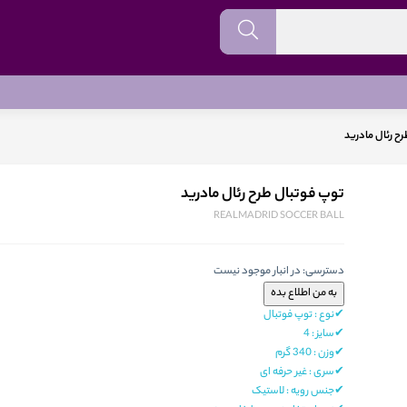
ح رئال مادرید
توپ فوتبال طرح رئال مادرید
REALMADRID SOCCER BALL
دسترسی:
در انبار موجود نیست
✔نوع : توپ فوتبال
✔
سایز
:
4
✔
وزن
: 34
0 گرم
✔سری : غیر حرفه‌ ای
✔جنس رویه : لاستیک