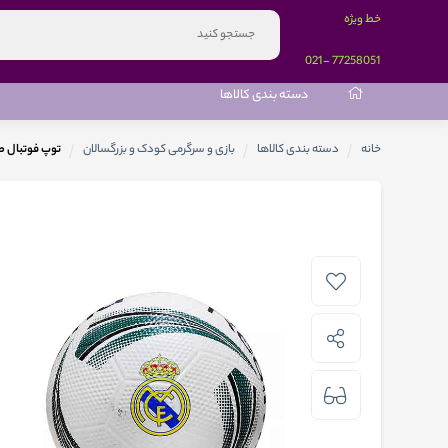
خط ویژه
-021
77258051
دسته بندی کالاها
خانه
دسته بندی کالاها
بازی و سرگرمی کودک و بزرگسالان
توپ فوتبال طر