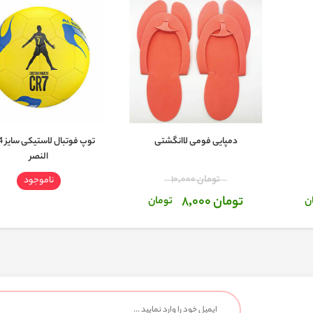
دمپایی فومی لاانگشتی
النصر
تومان 10,000
ناموجود
تومان 8,000
ن
تومان