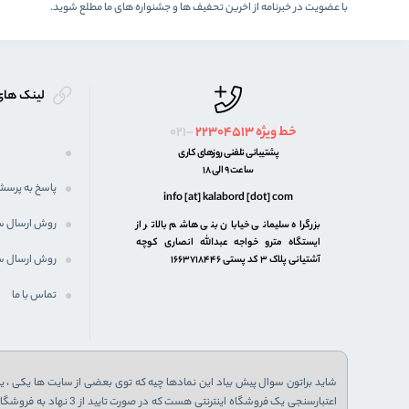
با عضویت در خبرنامه از اخرین تحفیف ها و جشنواره های ما مطلع شوید.
لینک های
خط ویژه
22304513
021-
پشتیبانی تلفنی روزهای کاری
ساعت 9 الی 18
پاسخ به پرسش
info [at] kalabord [dot] com
روش ارسال 
بزرگراه سلیمانی خیابان بنی هاشم بالاتر از
ایستگاه مترو خواجه عبدالله انصاری کوچه
روش ارسال س
آشتیانی پلاک ۳ کد پستی ۱۶۶۳۷۱۸۴۴۶
تماس با ما
شاید براتون سوال پیش بیاد این نمادها چیه که توی بعضی از سایت ها یکی ، یا 