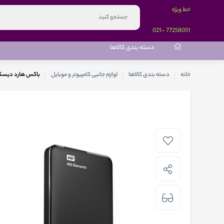
خط ویژه
-021
77258051
دسته بندی کالاها
خانه
دسته بندی کالاها
لوازم جانبی کامپیوتر و موبایل
باکس هارد دیسک وسترن 