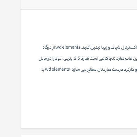
wd elements یک قاب هارد 2.5 اینچی محصول شرکت وسترن دیجیتال است. به کمک این باکس می توانید هارد 2.5 اینچی خود را به یک هارد اکسترنال شیک و زیبا تبدیل کنید. wd elements از درگاه
USB3.0 برای اتصال به رایانه شما استفاده می کند که به کمک این رابط می توانید اطلاعات را با سرعت 5 گیگابیت انتقال دهید. برای استفاده از این قاب هارد تنها کافی است هارد 2.5 اینچی خود را در محل
مشخص شده قرار دهید و آن را به درگاه USB رایانه خود متصل کنید. هشدار دهنده LED موجود در قسمت کناری این قاب هارد شما را از اتصال و کارکرد درست هاردتان مطلع می سازد. wd elements به