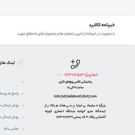
خبرنامه کالابرد
با عضویت در خبرنامه از اخرین تحفیف ها و جشنواره های ما مطلع شوید.
لینک های
خط ویژه
22304513
021-
پشتیبانی تلفنی روزهای کاری
ساعت 9 الی 18
پاسخ به پرسش
info [at] kalabord [dot] com
روش ارسال 
بزرگراه سلیمانی خیابان بنی هاشم بالاتر از
ایستگاه مترو خواجه عبدالله انصاری کوچه
روش ارسال س
آشتیانی پلاک ۳ کد پستی ۱۶۶۳۷۱۸۴۴۶
تماس با ما