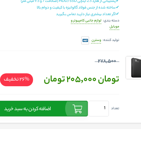
✔پشتیبانی از هارد 2.5 اینچی HDD/SSD (ضخامت 7 و 9.5 میلی متر)
✔ساخته شده از جنس فولاد گالوانیزه با کیفیت و دوام بالا
✔اگر تعداد بیشتری نیاز دارید تماس بگیرید
لوازم جانبی کامپیوتر و
دسته بندی:
موبایل
وسترن
تولید کننده:
278,500
تومان 205,000
تومان
%26
تخفیف
اضافه کردن به سبد خرید
تعداد