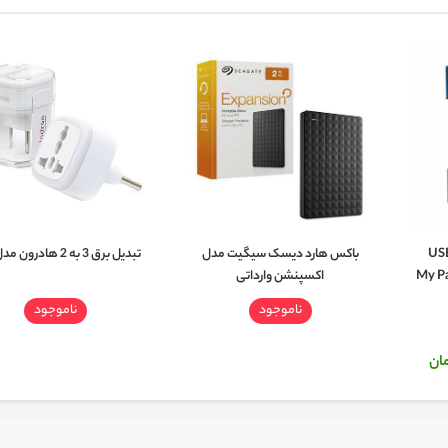
نچی USB 3.0
باکس هارد دیسک سیگیت مدل
تبدیل برق 3 به 2 هادرون مدل A10
 My Passport
اکسپنشن وارداتی
ناموجود
ناموجود
ان