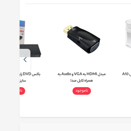
مبدل HDMI به VGA و Audio به
باکس DVD را
همراه کابل صدا
سایز 12.7mm
ناموجود
ناموجود