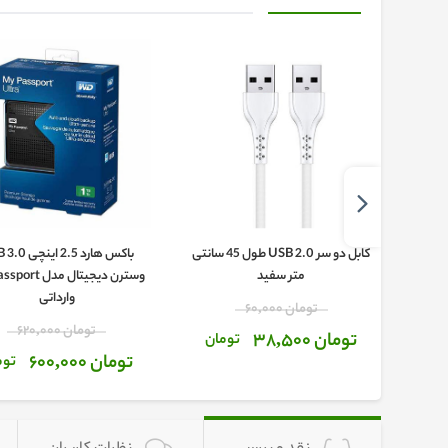
ر لپ تاپ USB 3.0
کابل دو سر USB 2.0 طول 45 سانتی
باکس هارد 2.5 ای
متر سفید
وسترن دیجیتال مدل
وارداتی
تومان 60,000
تومان 620,000
تومان 38,500
تومان
تومان 600,000
توم