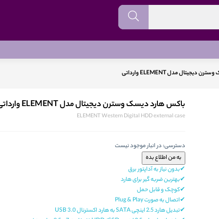
دیجیتال مدل ELEMENT وارداتی
باکس هارد دیسک وسترن دیجیتال مدل ELEMENT وارداتی
ELEMENT Western Digital HDD external case
دسترسی:
در انبار موجود نیست
✔بدون نیاز به آداپتور برق
✔بهترین ضربه گیر برای هارد
✔کوچک و قابل حمل
✔اتصال به صورت Plug & Play
✔تبدیل هارد 2.5 اینچی SATA به هارد اکسترنال USB 3.0