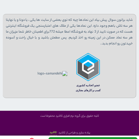
شاید براتون سوال پیش بیاد این نمادها چیه که توی بعضی از سایت ها یکی ، یا دوتا و یا نهایتا
هر سه تاش باهم وجود داره. این نمادها یکی از ملاک های اعتبارسنجی یک فروشگاه اینترنتی
هست که در صورت تایید از 3 نهاد به فروشگاه اعطا میشه 772برای اطمینان خاطر شما عزیزان ما
هر سه نماد ممکن در این زمینه رو اخذ کردیم. پس مطمئن باشید و با خیال راحت و آسوده
خریدتون رو انجام بدید..
کلیه حقوق برای گروه نرم افزاری کالابرد محفوظ است
کالابرد
پیاده سازی و طراحی از کالابرد