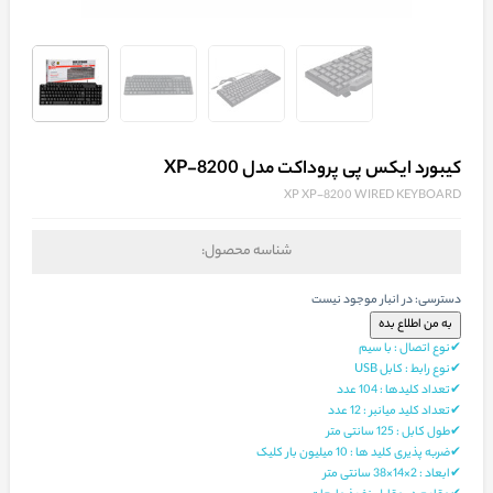
کیبورد ایکس پی پروداکت مدل XP-8200
XP XP-8200 WIRED KEYBOARD
شناسه محصول:
دسترسی:
در انبار موجود نیست
✔نوع اتصال : با سیم
✔نوع رابط : کابل USB
✔تعداد کلیدها : 104 عدد
✔تعداد کلید میانبر : 12 عدد
✔طول کابل : 125 سانتی متر
✔ضربه پذیری کلید ها : 10 میلیون بار کلیک
✔ابعاد : 2×14×38 سانتی متر