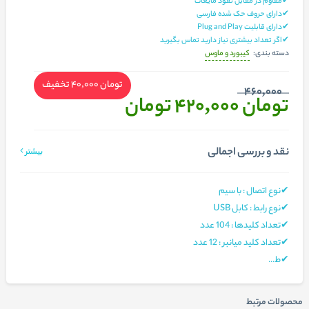
✔مقاوم در مقابل نفوذ مایعات
✔دارای حروف حک شده فارسی
✔دارای قابلیت Plug and Play
✔اگر تعداد بیشتری نیاز دارید تماس بگیرید
کیبورد و ماوس
دسته بندی:
تومان 40,000
تخفیف
460,000
تومان 420,000
تومان
نقد و بررسی اجمالی
بیشتر
✔نوع اتصال : با سیم
✔نوع رابط : کابل USB
✔تعداد کلیدها : 104 عدد
✔تعداد کلید میانبر : 12 عدد
✔ط...
محصولات مرتبط