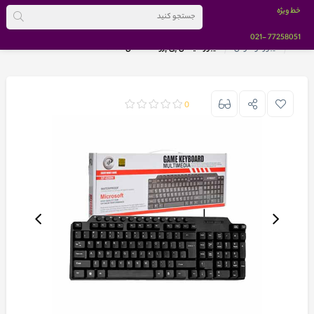
خط ویژه
-021
77258051
خانه
کیبورد و ماوس
کیبورد ایکس پی پروداکت مدل XP-8200
0