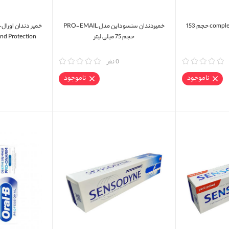
خمیر دندان complete crest plus حجم 153
خمیردندان سنسوداین مدل PRO-EMAIL
حجم 75 میلی لیتر
Around Protection حجم 75 
مقایسه
0 نفر
مقایسه
ناموجود
ناموجود