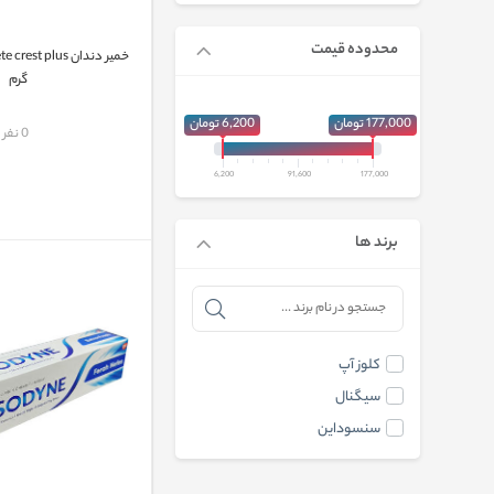
محدوده قیمت
گرم
177,000 تومان
6,200 تومان
مقایسه
0 نفر
6,200
91,600
177,000
برند ها
کلوز آپ
سیگنال
سنسوداین