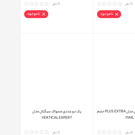
0 نفر
مقایسه
0 نفر
ناموجود
ناموجود
خمیر دندان اورال بی مدل PLUS EXTRA حجم
پک دو عددی مسواک سیگنال مدل
VERTICAL EXPERT
75ML
0 نفر
مقایسه
0 نفر