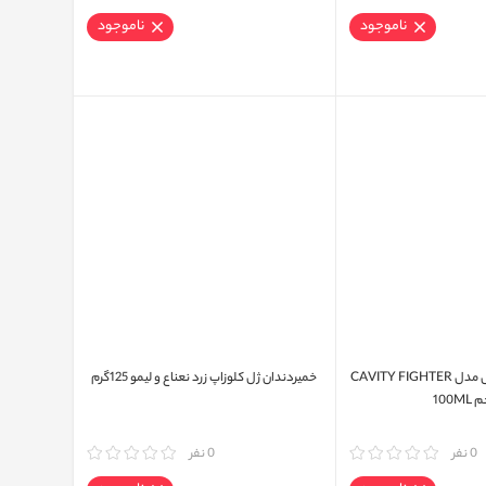
ناموجود
ناموجود
خمیر دندان سیگنال مدل CAVITY FIGHTER
خمیردندان ژل کلوزاپ زرد نعناع و لیمو 125گرم
100M
0 نفر
مقایسه
0 نفر