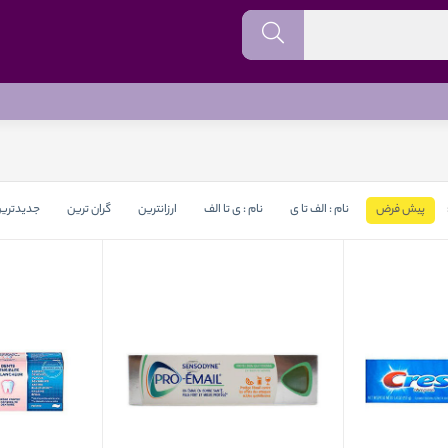
پیش فرض
نام : الف تا ی
نام : ی تا الف
ارزانترین
گران ترین
جدیدتری