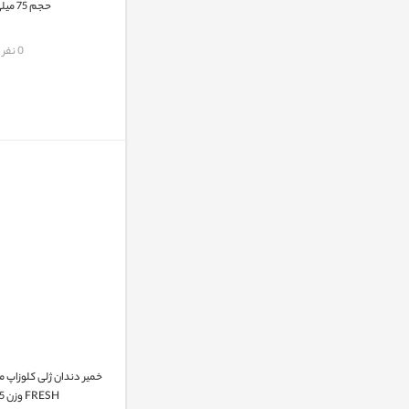
حجم 75 میلی لیتر
مقایسه
0 نفر
FRESH وزن 125 گرم