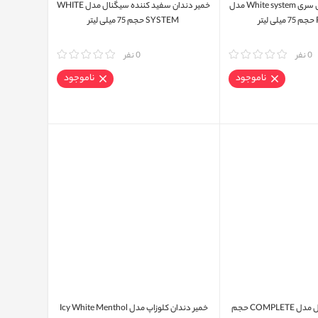
خمیر دندان سیگنال سری White system مدل
خمیر دندان سفید کننده سیگنال مدل WHITE
ر
SYSTEM حجم 75 میلی لیتر
0 نفر
مقایسه
0 نفر
ناموجود
ناموجود
خمیر دندان سیگنال مدل COMPLETE حجم
خمیر دندان کلوزاپ مدل Icy White Menthol