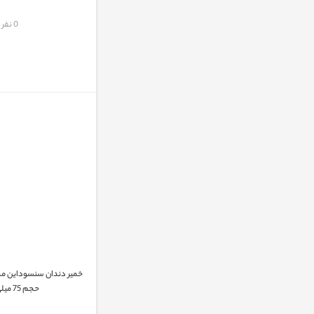
مقایسه
0 نفر
حجم 75 میلی لیتر