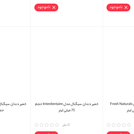
ناموجود
ناموجود
خمیر دندان سیگنال مدل Fresh Naturals
خمیر دندان سیگنال مدل Interdentaire حجم
75 میلی لیتر
حجم L
مقایسه
0 نفر
مقایسه