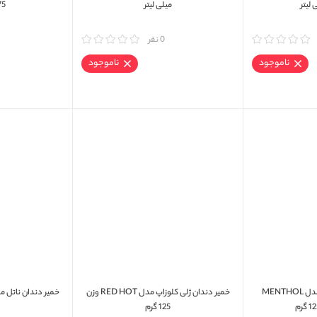
میلی لیتر
75 میلی ل
مقایسه
0 نفر
مقایسه
ناموجود
ناموجود
خمیر دندان ژلی کلوزاپ مدل MENTHOL
خمیر دندان ژلی کلوزاپ مدل RED HOT وزن
125 گرم
0