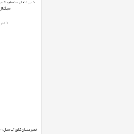
سیگنال
مقایسه
0 نفر
خمیر