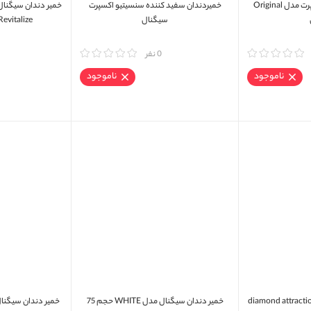
خمیر دندان سنستیو اکسپرت مدل Original
خمیردندان سفید کننده سنسیتیو اکسپرت
سیگنال
Revitalize حجم 75 میلی لیت
مقایسه
0 نفر
مقایسه
ناموجود
ناموجود
 دندان کلوز آپ مدل diamond attraction
خمیر دندان سیگنال مدل WHITE حجم 75