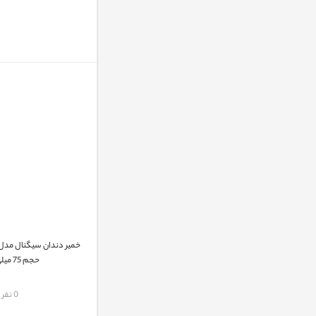
حجم 75 میلی لیتر
مقایسه
0 نفر