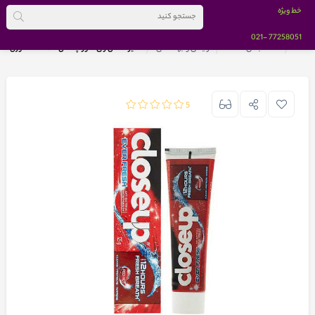
خط ویژه
-021
77258051
خانه
دسته بندی کالاها
آرایشی و بهداشتی
خمیر دندان ژلی کلوزاپ مدل RED HOT وزن 125 گرم
5