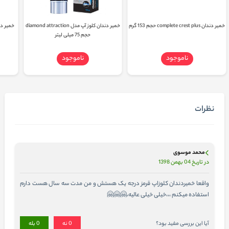
خمیر دندان complete crest plus حجم 153 گرم
خمیر دندان کلوز آپ مدل diamond attraction
حجم 75 میلی لیتر
ناموجود
ناموجود
نظرات
محمد موسوی
در تاریخ 04 بهمن 1398
واقعا خمیردندان کلوزاپ قرمز درجه یک هستش و من مدت سه سال هست دارم
استفاده میکنم ،،،خیلی خیلی عالیه،🤗🤗🤗
آیا این بررسی مفید بود؟
0
نه
0
بله