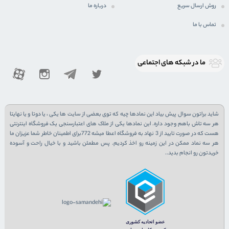
روش ارسال سریع
درباره ما
تماس با ما
ما در شبكه های اجتماعی
شاید براتون سوال پیش بیاد این نمادها چیه که توی بعضی از سایت ها یکی ، یا دوتا و یا نهایتا
هر سه تاش باهم وجود داره. این نمادها یکی از ملاک های اعتبارسنجی یک فروشگاه اینترنتی
هست که در صورت تایید از 3 نهاد به فروشگاه اعطا میشه 772برای اطمینان خاطر شما عزیزان ما
هر سه نماد ممکن در این زمینه رو اخذ کردیم. پس مطمئن باشید و با خیال راحت و آسوده
خریدتون رو انجام بدید..