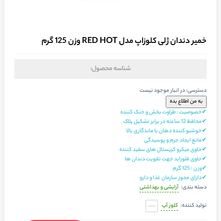
خمیر دندان ژلی کلوزاپ مدل RED HOT وزن 125 گرم
شناسه محصول:
دسترسی:
در انبار موجود نیست
✔خصوصیت : طراوت بخش و خنک کننده
✔محافظ 12 ساعته در برابر تشکیل پلاک
✔خوشبو کننده دهان با ماندگاری بالا
✔مانع ایجاد جرم و پوسیدگی
✔حاوی میکرو کریستال های سفید کننده
✔حاوی فلوراید جهت تقویت دندان ها
✔وزن : 125 گرم
✔دارای مجوز سازمان غذا و دارو
آرایشی و بهداشتی
دسته بندی:
کلوز آپ
تولید کننده: