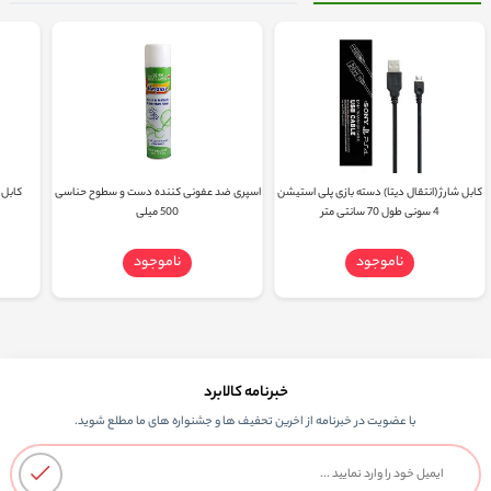
کابل شارژ (انتقال دیتا) دسته بازی پلی استیشن
اسپری ضد عفونی کننده دست و سطوح حناسی
کابل دو سر  2.0
4 سونی طول 70 سانتی متر
500 میلی
ناموجود
ناموجود
خبرنامه کالابرد
با عضویت در خبرنامه از اخرین تحفیف ها و جشنواره های ما مطلع شوید.