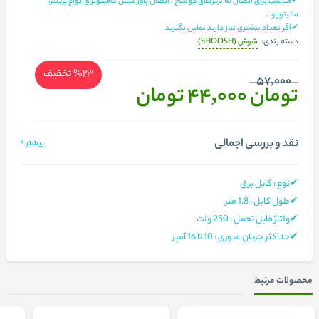
✔مناسب برای اتصال به پریزهای دو شاخ ، اتصال پاور کیس کامپیوتر و انواع پرینتر،
مانیتور و ..
✔اگر تعداد بیشتری نیاز دارید تماس بگیرید
شوش (SHOOSH)
دسته بندی:
%23
تخفیف
57,000
تومان 44,000
تومان
نقد و بررسی اجمالی
بیشتر
✔نوع : کابل برق
✔طول کابل : 1.8 متر
✔ولتاژ قابل تحمل : 250 ولت
✔حداکثر جریان عبوری : 10 تا 16 آمپر
محصولات مرتبط