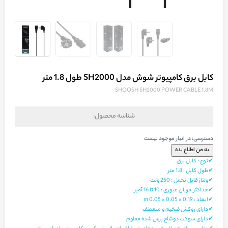
کابل برق کامپیوتر شوش مدل SH2000 طول 1.8 متر
SHOOSH SH2000 POWER CABLE 1.8M
شناسه محصول:
دسترسی:
در انبار موجود نیست
✔نوع : کابل برق
✔طول کابل : 1.8 متر
✔ولتاژ قابل تحمل : 250 ولت
✔حداکثر جریان عبوری : 10 تا 16 آمپر
✔ابعاد : 0.19 × 0.05 × 0.05 m
✔دارای روکش ضخیم و منعطف
✔دارای سوکت دوشاخ پرس شده مقاوم