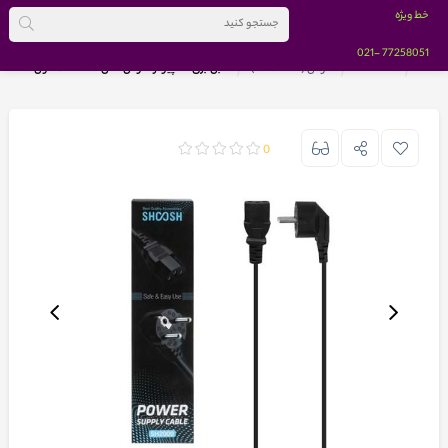
خط ویژه
-021
77258051
خانه
BRANDS
شوش (SHOOSH)
کابل برق کامپیوتر شوش مدل SH2000 طول 1.8 متر
0