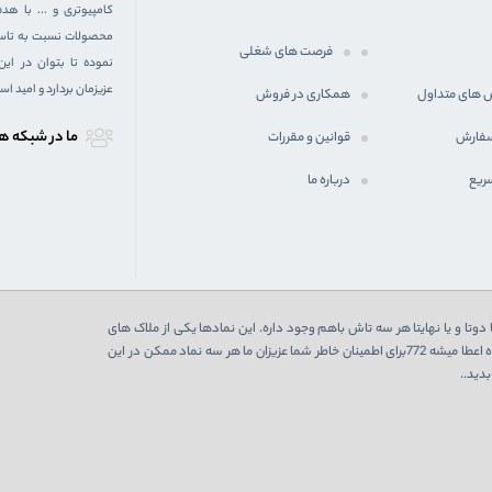
کامپیوتری و ... با 
محصولات نسبت به تاسیس
فرصت های شغلی
نموده تا بتوان در ای
عزیزمان بردارد و امید ا
 های متداول
همکاری در فروش
ما در شبكه ه
سفارش
قوانین و مقررات
ریع
درباره ما
دوتا و یا نهایتا هر سه تاش باهم وجود داره. این نمادها یکی از ملاک های
اعتبارسنجی یک فروشگاه اینترنتی هست که در صورت تایید از 3 نهاد به فروشگاه اعطا میشه 772برای اطمینان خاطر شما عزیزان ما هر سه نماد ممکن در این
دید..