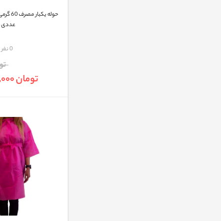
عددی
مقایسه
0 نفر
تومان
تومان 2,002,000