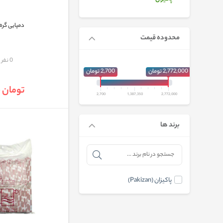
دمپایی گره
محدوده قیمت
مقایسه
0 نفر
2,772,000 تومان
2,700 تومان
تومان 9,500
2,700
1,387,350
2,772,000
برند ها
پاکیزان (Pakizan)