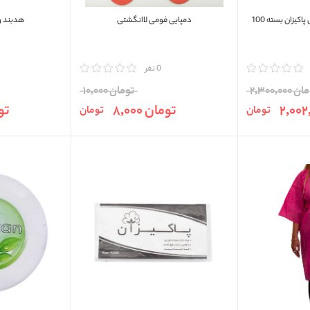
حوله یکبار مصرف 60 گرمی پاکیزان بسته 100
دمپایی فومی لاانگشتی
هدبند و 
مقایسه
0 نفر
مقایسه
 2,300,000
تومان 10,000
تومان 8,000
توما
تومان
تومان