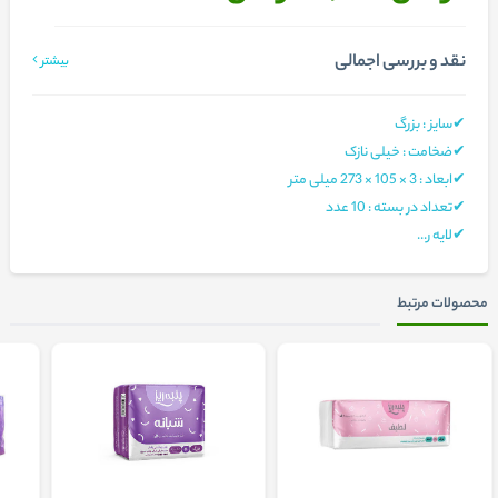
نقد و بررسی اجمالی
بیشتر
✔سایز : بزرگ
✔ضخامت : خیلی نازک
✔ابعاد : 3 × 105 × 273 میلی متر
✔تعداد در بسته : 10 عدد
✔لایه ر...
محصولات مرتبط