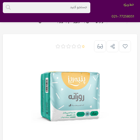
خط ویژه
-021
77258051
خانه
BRANDS
نوار بهداشتی بالدار روزانه پنبه ریز بسته 10 عددی
0