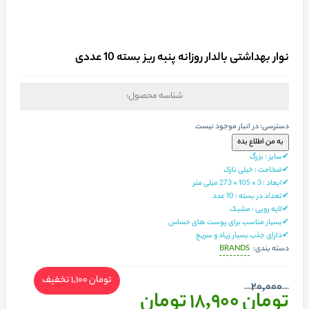
نوار بهداشتی بالدار روزانه پنبه ریز بسته 10 عددی
شناسه محصول:
دسترسی:
در انبار موجود نیست
✔سایز : بزرگ
✔ضخامت : خیلی نازک
✔ابعاد : 3 × 105 × 273 میلی متر
✔تعداد در بسته : 10 عدد
✔لایه رویی : مشبک
✔بسیار مناسب برای پوست های حساس
✔دارای جذب بسیار زیاد و سریع
BRANDS
دسته بندی:
تومان 1,100
تخفیف
20,000
تومان 18,900
تومان