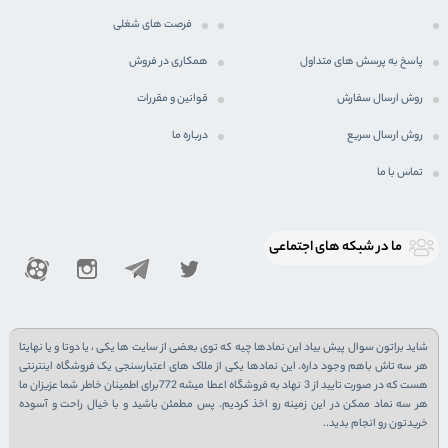
فرصت های شغلی
پاسخ به پرسش های متداول
همکاری در فروش
روش ارسال سفارش
قوانین و مقررات
روش ارسال سریع
درباره ما
تماس با ما
ما در شبكه های اجتماعی
شاید براتون سوال پیش بیاد این نمادها چیه که توی بعضی از سایت ها یکی ، یا دوتا و یا نهایتا
هر سه تاش باهم وجود داره. این نمادها یکی از ملاک های اعتبارسنجی یک فروشگاه اینترنتی
هست که در صورت تایید از 3 نهاد به فروشگاه اعطا میشه 772برای اطمینان خاطر شما عزیزان ما
هر سه نماد ممکن در این زمینه رو اخذ کردیم. پس مطمئن باشید و با خیال راحت و آسوده
خریدتون رو انجام بدید..