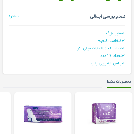
نقد و بررسی اجمالی
بیشتر
✔سایز : بزرگ
✔ضخامت : ضخیم
✔ابعاد : 8 × 105 × 273 میلی متر
✔تعداد : 10 عدد
✔جنس لایه رویی : پنب...
محصولات مرتبط