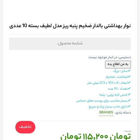
نوار بهداشتی بالدار ضخیم پنبه ریز مدل لطیف بسته 10 عددی
شناسه محصول:
دسترسی:
در انبار موجود نیست
✔سایز : بزرگ
✔ضخامت : ضخیم
✔ابعاد : 8 × 105 × 273 میلی متر
✔تعداد : 10 عدد
✔جنس لایه رویی : پنبه
✔بسیار مناسب برای پوست های حساس
✔دارای جذب بسیار زیاد و سریع
BRANDS
دسته بندی:
تخفیف
تومان 115,200
تومان