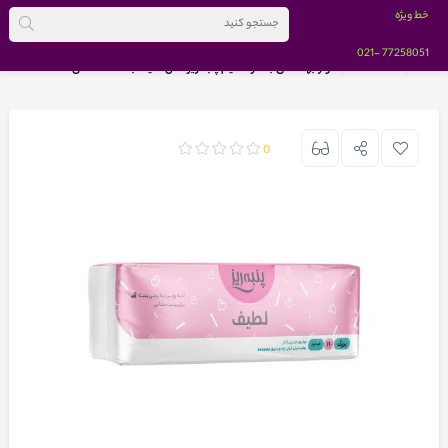
خط ویژه
-021
77258051
خانه
BRANDS
نوار بهداشتی بالدار ضخیم پنبه ریز مدل لطیف بسته 10 عددی
0