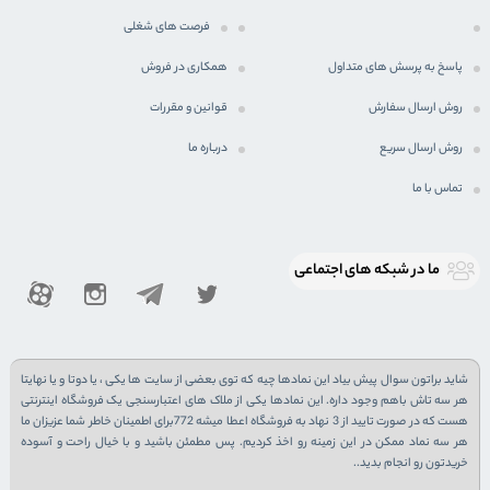
فرصت های شغلی
پاسخ به پرسش های متداول
همکاری در فروش
روش ارسال سفارش
قوانین و مقررات
روش ارسال سریع
درباره ما
تماس با ما
ما در شبكه های اجتماعی
شاید براتون سوال پیش بیاد این نمادها چیه که توی بعضی از سایت ها یکی ، یا دوتا و یا نهایتا
هر سه تاش باهم وجود داره. این نمادها یکی از ملاک های اعتبارسنجی یک فروشگاه اینترنتی
هست که در صورت تایید از 3 نهاد به فروشگاه اعطا میشه 772برای اطمینان خاطر شما عزیزان ما
هر سه نماد ممکن در این زمینه رو اخذ کردیم. پس مطمئن باشید و با خیال راحت و آسوده
خریدتون رو انجام بدید..