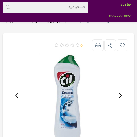
خط ویژه
-021
77258051
خانه
دسته بندی کالاها
شوینده و نظافت
مایع کرمی چند منظوره پاک کننده سطوح سیف مدل AMONIA حجم 500 میلی 
0