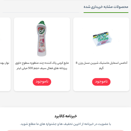
محصولات مشابه خریداری شده
آدامس اسمایل ماستیک شیرین عسل وزن 8
مایع کرمی پاک کننده چند منظوره سطوح حاوی
نوار بهد
گرم
ریزدانه های فعال سیف حجم 500 میلی لیتر
ناموجود
ناموجود
خبرنامه کالابرد
با عضویت در خبرنامه از اخرین تحفیف ها و جشنواره های ما مطلع شوید.