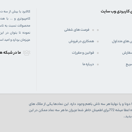
 کاربردی وب سایت
کالابرد با بیش از سه د
کامپیوتری و ... با 
محصولات نسبت به تاسیس
فرصت های شغلی
نموده تا بتوان در ای
عزیزمان بردارد و امید ا
 های متداول
همکاری در فروش
ما در شبكه ه
سفارش
قوانین و مقررات
ریع
درباره ما
دوتا و یا نهایتا هر سه تاش باهم وجود داره. این نمادها یکی از ملاک های
اعتبارسنجی یک فروشگاه اینترنتی هست که در صورت تایید از 3 نهاد به فروشگاه اعطا میشه 772برای اطمینان خاطر شما عزیزان ما هر سه نماد ممکن در این
دید..