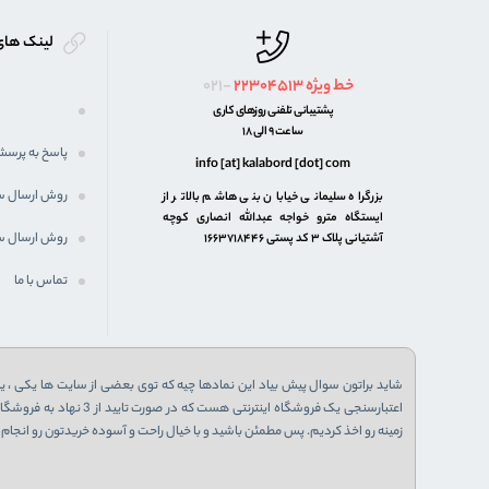
لینک های
خط ویژه
22304513
021-
پشتیبانی تلفنی روزهای کاری
ساعت 9 الی 18
پاسخ به پرسش
info [at] kalabord [dot] com
روش ارسال 
بزرگراه سلیمانی خیابان بنی هاشم بالاتر از
ایستگاه مترو خواجه عبدالله انصاری کوچه
روش ارسال س
آشتیانی پلاک ۳ کد پستی ۱۶۶۳۷۱۸۴۴۶
تماس با ما
شاید براتون سوال پیش بیاد این نمادها چیه که توی بعضی از سایت ها یکی ، یا 
زمینه رو اخذ کردیم. پس مطمئن باشید و با خیال راحت و آسوده خریدتون رو انجام ب