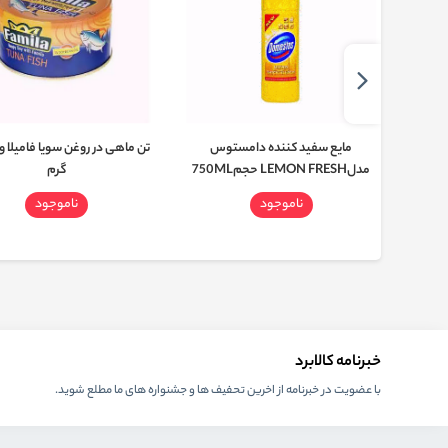
اشین
مایع سفید کننده دامستوس
مدلLEMON FRESH حجم750ML
گرم
ناموجود
ناموجود
خبرنامه کالابرد
با عضویت در خبرنامه از اخرین تحفیف ها و جشنواره های ما مطلع شوید.