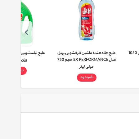
مایع سفید کننده معطر تاژ وزن 1050
مایع جلادهنده ماشین ظرفشویی پریل
مایع لباسشویی پرسیل مدل پ
مدل 5X PERFORMANCE حجم 750
وزن 900 گرم
میلی لیتر
ناموجود
ناموجود