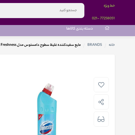
خط ویژه
-021
77258051
دسته بندی کالاها
خانه
BRANDS
مایع سفیدکننده غلیظ سطوح دامستوس مدل Eucalyptus Freshness حجم 750 میلی لیتر