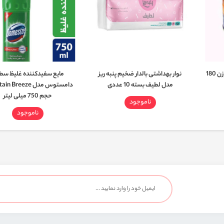
تن ماهی در روغن سویا فامیلا وزن 180
نوار بهداشتی بالدار ضخیم پنبه ریز
مایع سفیدکننده غلیظ سط
مدل لطیف بسته 10 عددی
دامستوس مدل Breeze
حجم 750 میلی لیتر
ناموجود
ناموجود