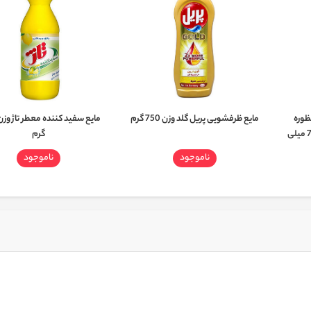
ظوره
مایع ظرفشویی پریل گلد وزن 750 گرم
سطوح لیمویی سیف حجم 750 میلی
گرم
ناموجود
ناموجود