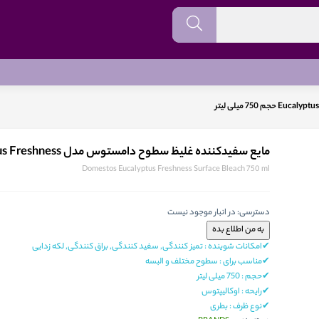
مایع سفیدکننده غلیظ سطوح دامستوس مدل Eucalyptus Freshness حجم 750 میلی لیتر
Domestos Eucalyptus Freshness Surface Bleach 750 ml
دسترسی:
در انبار موجود نیست
✔امکانات شوینده : تمیز کنندگی, سفید کنندگی, براق کنندگی, لکه زدایی
✔مناسب برای : سطوح مختلف و البسه
✔حجم : 750 میلی لیتر
✔رایحه : اوکالیپتوس
✔نوع ظرف : بطری