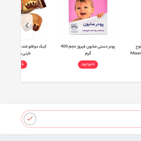
وح
پودر دستی صابون فیروز حجم 400
کیک دوقلو فندقی شیرین عس
Mountain 
گرم
تاینی وزن 60 گرم
ناموجود
ناموجود