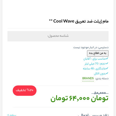
مام ژیلت ضد تعریق Cool Wave **
شناسه محصول:
دسترسی:
در انبار موجود نیست
✔مناسب برای : آقایان
✔حجم : 70 میلی لیتر
✔ماندگاری : 48 ساعته
✔بدون الکل
BRANDS
دسته بندی:
%20
تخفیف
80,000
تومان 64,000
تومان
نقد و بررسی اجمالی
بیشتر