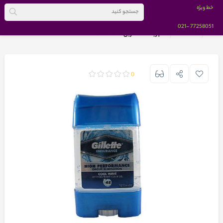
خط ویژه
-021
77258051
خانه
BRANDS
مام ژیلت ضد تعریق Cool Wave **
0