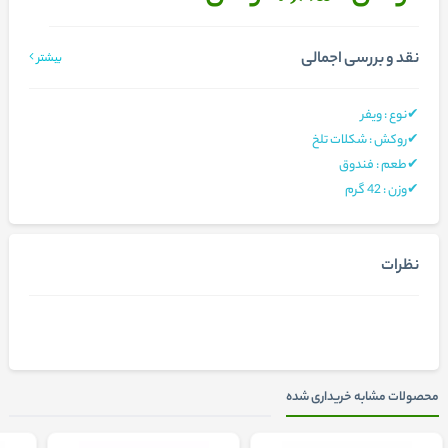
نقد و بررسی اجمالی
بیشتر
✔نوع : ویفر
✔روکش : شکلات تلخ
✔طعم : فندوق
✔وزن : 42 گرم
نظرات
محصولات مشابه خریداری شده