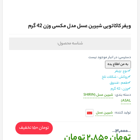
ویفر کاکائویی شیرین عسل مدل مکسی وزن 42 گرم
شناسه محصول:
دسترسی:
در انبار موجود نیست
✔نوع : ویفر
✔روکش : شکلات تلخ
✔طعم : فندوق
✔وزن : 42 گرم
شیرین عسل (SHIRIN
دسته بندی:
ASAL)
شیرین عسل
تولید کننده:
تومان 150
تخفیف
3,000
تومان 2,850
تومان