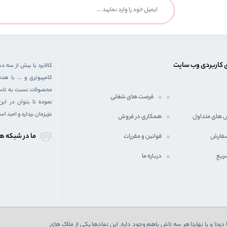
 کاربردی وب سایت
کالابرد با بیش از سه د
کامپیوتری و ... با 
محصولات نسبت به تاسیس
فرصت های شغلی
نموده تا بتوان در ای
عزیزمان بردارد و امید ا
 های متداول
همکاری در فروش
ما در شبكه ه
سفارش
قوانین و مقررات
ریع
درباره ما
دوتا و یا نهایتا هر سه تاش باهم وجود داره. این نمادها یکی از ملاک های