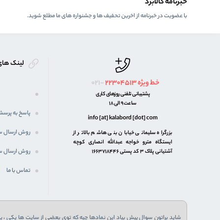
خبرنامه کالابرد
با عضویت در خبرنامه از اخرین تحفیف ها و جشنواره های ما مطلع شوید.
لینک های
خط ویژه
22304513
021-
پشتیبانی تلفنی روزهای کاری
ساعت 9 الی 18
پاسخ به پرسش
info [at] kalabord [dot] com
روش ارسال 
بزرگراه سلیمانی خیابان بنی هاشم بالاتر از
ایستگاه مترو خواجه عبدالله انصاری کوچه
روش ارسال س
آشتیانی پلاک ۳ کد پستی ۱۶۶۳۷۱۸۴۴۶
تماس با ما
شاید براتون سوال پیش بیاد این نمادها چیه که توی بعضی از سایت ها یکی ، یا 