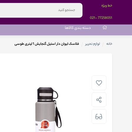
خط ویژه
-021
77258051
دسته بندی کالاها
خانه
لوازم تحریر
فلاسک لیوان دار استیل گنجایش 1 لیتری طوسی