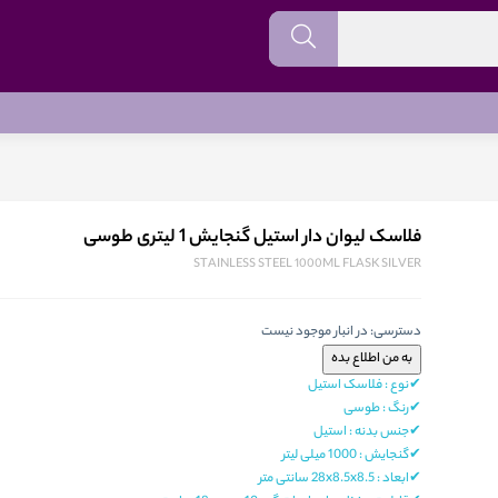
فلاسک لیوان دار استیل گنجایش 1 لیتری طوسی
STAINLESS STEEL 1000ML FLASK SILVER
دسترسی:
در انبار موجود نیست
✔نوع : فلاسک استیل
✔رنگ : طوسی
✔جنس بدنه : استیل
✔گنجایش : 1000 میلی لیتر
✔ابعاد : 28x8.5x8.5 سانتی متر