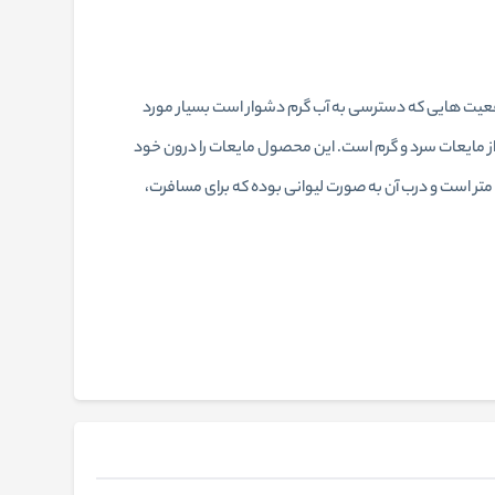
عیت هایی که دسترسی به آب گرم دشوار است بسیار مورد
ایش 1000 میلی لیتری، محصولی کاربردی برای نگهداری از مایعات سرد و گرم است. این محصول مایعات را درون خود
د نگه میدارد و دمای گرم را تا 10 ساعت و مایعات سرد را تا 18 ساعت حفظ می کند. این محصول دارای ابعاد 28x8.5 سانتی متر است و درب آن به صورت لیوانی بوده که برای مسافرت،