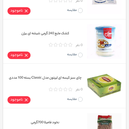
0 نفر
مقایسه
ناموجود
کشک مایع 240 گرمی شیشه ای بیژن
0 نفر
مقایسه
ناموجود
چای سبز کیسه‌ ای لیپتون مدل Classic بسته 100 عددی
0 نفر
مقایسه
ناموجود
نخود فامیلا 700گرمی