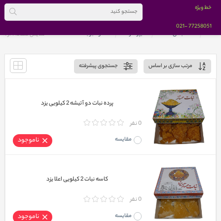
خط ویژه
-021
77258051
خانه
دسته بندی کالاها
هایپر مارکت
غلات و حبوبات
نمایش صفحه 1 از
1
مرتب سازی بر اساس
جستجوی پیشرفته
پرده نبات دو آتیشه 2 کیلویی یزد
0 نفر
مقایسه
ناموجود
کاسه نبات 2 کیلویی اعلا یزد
0 نفر
مقایسه
ناموجود