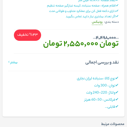
✔ابعاد صفحه : 185x93 میلی‌ متر
✔اقلام همراه : صفحه سنباده، کیسه غبارگیر، صفحه تنظیم
✔دارای دکمه قفل‌ کن برای عملکرد متناوب و طولانی مدت
✔اگر تعداد بیشتری نیاز دارید تماس بگیرید
رونیکس
دسته بندی:
%43
تخفیف
4,498,000
تومان 2,550,000
تومان
نقد و بررسی اجمالی
بیشتر
✔نوع کالا : سنباده لرزان نجاری
✔توان : 300 وات
✔ولتاژ : 220-240 ولت
✔فرکانس : 50-60 هرتز
✔قابلی...
محصولات مرتبط