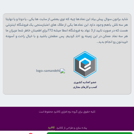
شاید براتون سوال پیش بیاد این نمادها چیه که توی بعضی از سایت ها یکی ، یا دوتا و یا نهایتا
هر سه تاش باهم وجود داره. این نمادها یکی از ملاک های اعتبارسنجی یک فروشگاه اینترنتی
هست که در صورت تایید از 3 نهاد به فروشگاه اعطا میشه 772برای اطمینان خاطر شما عزیزان ما
هر سه نماد ممکن در این زمینه رو اخذ کردیم. پس مطمئن باشید و با خیال راحت و آسوده
خریدتون رو انجام بدید..
کلیه حقوق برای گروه نرم افزاری کالابرد محفوظ است
کالابرد
پیاده سازی و طراحی از کالابرد