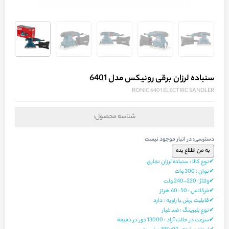
سنباده لرزان برقی رونیکس مدل 6401
RONIC 6401 ELECTRIC SANDLER
شناسه محصول:
دسترسی:
در انبار موجود نیست
✔نوع کالا : سنباده لرزان نجاری
✔توان : 300 وات
✔ولتاژ : 220-240 ولت
✔فرکانس : 50-60 هرتز
✔قابلیت برش با زاویه : دارد
✔نوع بلبرینگ : ضد غبار
✔سرعت در حالت آزاد : 13000 دور در دقیقه