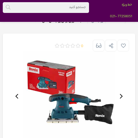
خط ویژه
-021
77258051
خانه
BRANDS
رونیکس
سنباده لرزان برقی رونیکس مدل 6401
0