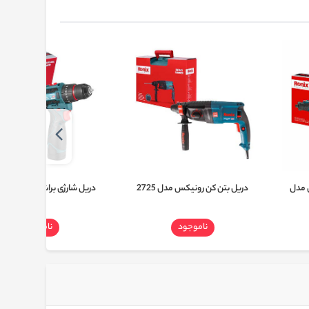
 مدل
دریل بتن کن رونیکس مدل 2725
دریل شارژی براشلس رونیکس
8661
ناموجود
ناموجود