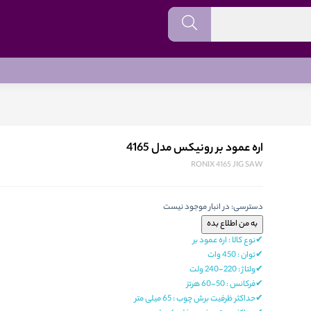
اره عمود بر رونیکس مدل 4165
RONIX 4165 JIG SAW
دسترسی:
در انبار موجود نیست
✔نوع کالا : اره عمود بر
✔توان : 450 وات
✔ولتاژ : 220-240 ولت
✔فرکانس : 50-60 هرتز
✔حداکثر ظرفیت برش چوب : 65 میلی متر