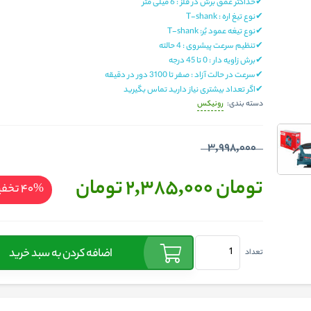
✔حداکثر عمق برش در فلز : 6 میلی متر
✔نوع تیغ اره : T-shank
✔نوع تیغه عمود بُر: T-shank
✔تنظیم سرعت پیشروی : 4 حالته
✔برش زاویه‌ دار : 0 تا 45 درجه
✔سرعت در حالت آزاد : صفر تا 3100 دور در دقیقه
✔اگر تعداد بیشتری نیاز دارید تماس بگیرید
رونیکس
دسته بندی:
3,998,000
تومان 2,385,000
تومان
%40
تخف
اضافه کردن به سبد خرید
تعداد