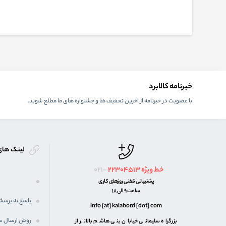
خبرنامه کالابرد
با عضویت در خبرنامه از اخرین تحفیف ها و جشنواره های ما مطلع شوید.
لینک های
خط ویژه
22304513
021-
پشتیبانی تلفنی روزهای کاری
ساعت 9 الی 18
پاسخ به پرسش
info [at] kalabord [dot] com
روش ارسال 
بزرگراه سلیمانی خیابان بنی هاشم بالاتر از