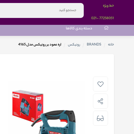
خط ویژه
-021
77258051
دسته بندی کالاها
خانه
BRANDS
رونیکس
اره عمود بر رونیکس مدل 4165