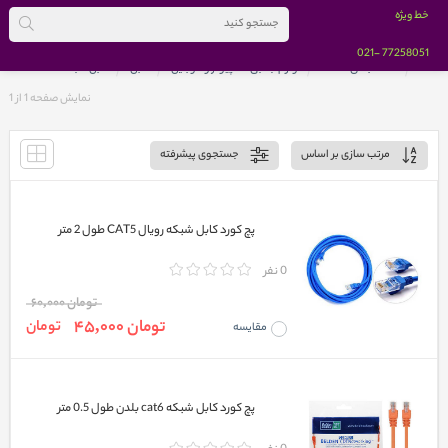
خط ویژه
-021
77258051
خانه
دسته بندی کالاها
لوازم جانبی کامپیوتر و موبایل
کابل
کابل شبکه
نمایش صفحه 1 از
1
مرتب سازی بر اساس
جستجوی پیشرفته
پچ کورد کابل شبکه رویال CAT5 طول 2 متر
0 نفر
تومان 60,000
تومان 45,000
تومان
مقایسه
پچ کورد کابل شبکه cat6 بلدن طول 0.5 متر