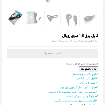
کابل برق 1.8 متری رویال
Royal Computer Power Cable length 1.8m
شناسه محصول:
دسترسی:
در انبار موجود نیست
✔نوع : کابل برق کامپیوتر
✔طول کابل : 1.8 متر
✔جنس کابل : PVC
✔نوع کانکتور : سازگار با پریز برق ایران
✔مناسب برای اتصال کیس کامپیوتر به برق شهری
✔دارای گارانتی تعویض 6 ماهه
✔اگر تعداد بیشتری نیاز دارید تماس بگیرید