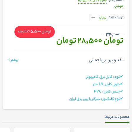
لوازم جانبی کامپیوتر و
دسته بندی:
موبایل
رویال
تولید کننده:
تومان 5,500
تخفیف
34,000
تومان 28,500
تومان
نقد و بررسی اجمالی
بیشتر
✔نوع : کابل برق کامپیوتر
✔طول کابل : 1.8 متر
✔جنس کابل : PVC
✔نوع کانکتور : سازگار با پریز برق ایران
محصولات مرتبط