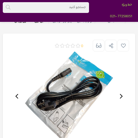
خط ویژه
-021
77258051
خانه
دسته بندی کالاها
لوازم جانبی کامپیوتر و موبایل
کابل برق 1.8 متری رویال
0