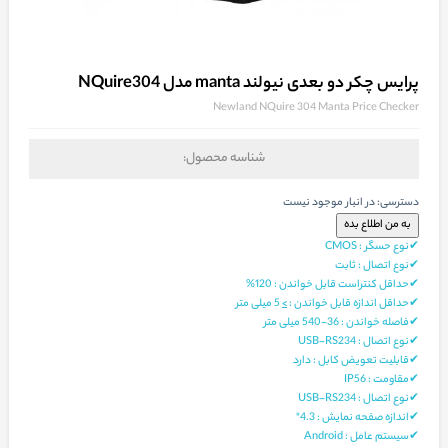
پرایس چکر دو بعدی نیولند manta مدل NQuire304
Newland NQuire 304 Manta Price Checker
شناسه محصول:
دسترسی:
در انبار موجود نیست
✔نوع حسگر : CMOS
✔نوع اتصال : ثابت
✔حداقل کنتراست قابل خواندن : 120%
✔حداقل اندازه قابل خواندن :
>
5 میلی متر
✔فاصله خواندن : 36-540 میلی متر
✔نوع اتصال : USB-RS234
✔قابلیت تعویض کابل : دارد
✔مقاومت : IP56
✔نوع اتصال : USB-RS234
✔اندازه صفحه نمایش : 4.3"
✔سیستم عامل : Android