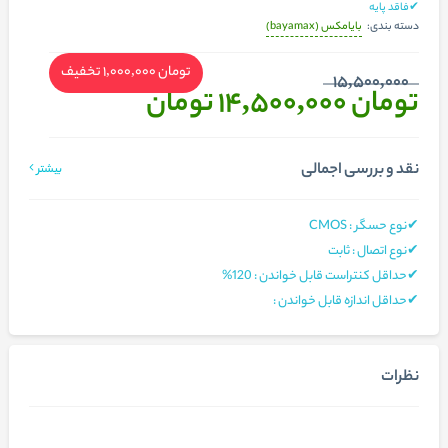
✔فاقد پایه
بایامکس (bayamax)
دسته بندی:
تومان 1,000,000
تخفیف
15,500,000
تومان 14,500,000
تومان
نقد و بررسی اجمالی
بیشتر
✔نوع حسگر : CMOS
✔نوع اتصال : ثابت
✔حداقل کنتراست قابل خواندن : 120%
✔حداقل اندازه قابل خواندن :
نظرات