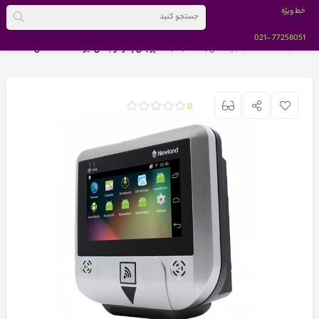
خط ویژه
-021
77258051
خانه
BRANDS
بایامکس (bayamax)
پرایس چکر دو بعدی نیولند manta مدل NQuire304
0