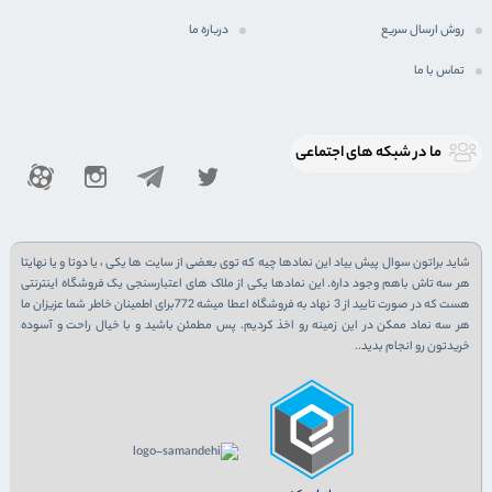
روش ارسال سریع
درباره ما
تماس با ما
ما در شبكه های اجتماعی
شاید براتون سوال پیش بیاد این نمادها چیه که توی بعضی از سایت ها یکی ، یا دوتا و یا نهایتا
هر سه تاش باهم وجود داره. این نمادها یکی از ملاک های اعتبارسنجی یک فروشگاه اینترنتی
هست که در صورت تایید از 3 نهاد به فروشگاه اعطا میشه 772برای اطمینان خاطر شما عزیزان ما
هر سه نماد ممکن در این زمینه رو اخذ کردیم. پس مطمئن باشید و با خیال راحت و آسوده
خریدتون رو انجام بدید..