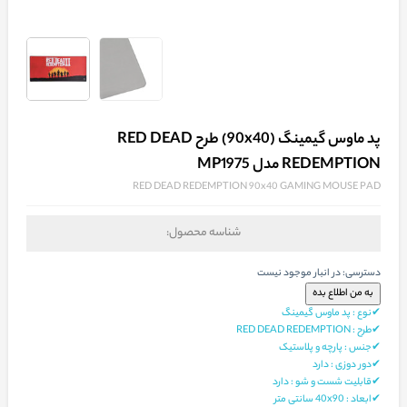
پد ماوس گیمینگ (90x40) طرح RED DEAD
REDEMPTION مدل MP1975
RED DEAD REDEMPTION 90x40 GAMING MOUSE PAD
شناسه محصول:
دسترسی:
در انبار موجود نیست
✔نوع : پد ماوس گیمینگ
✔طرح : RED DEAD REDEMPTION
✔جنس : پارچه و پلاستیک
✔دور دوزی : دارد
✔قابلیت شست و شو : دارد
✔ابعاد : 40x90 سانتی متر