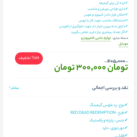
✔ایده آل برای گیمرها
✔داری طراحی عریض و مناسب
✔امکان قرار دادن کیبورد و موس
✔استحکاک مناسب جهت کار با موس
✔دارای بدنه زیرین شیار دار جهت جلوگیری از لغزیدن
✔اگر تعداد بیشتری نیاز دارید تماس بگیرید
لوازم جانبی کامپیوتر و
دسته بندی:
موبایل
%26
تخفیف
405,000
تومان 300,000
تومان
نقد و بررسی اجمالی
بیشتر
✔نوع : پد ماوس گیمینگ
✔طرح : RED DEAD REDEMPTION
✔جنس : پارچه و پلاستیک
✔دور دوزی : دارد
✔قابل...