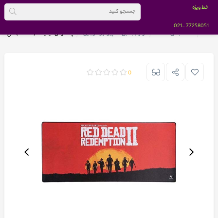
خط ویژه
-021
77258051
خانه
دسته بندی کالاها
لوازم جانبی کامپیوتر و موبایل
پد ماوس گیمینگ (90x40) طرح RED DEAD REDEMPTION مدل MP1975
0