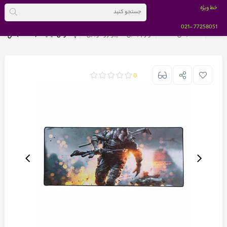
خط ویژه
-021
77258051
خانه
دسته بندی کالاها
لوازم جانبی کامپیوتر و موبایل
پد ماوس گیمینگ (90x40) طرح نیرو ویژه کد 2
0