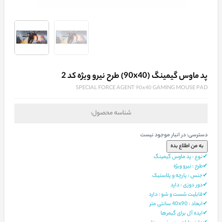
پد ماوس گیمینگ (90x40) طرح نیرو ویژه کد 2
SPECIAL FORCE AGENT 90x40 GAMING MOUSE PAD
شناسه محصول:
دسترسی:
در انبار موجود نیست
✔نوع : پد ماوس گیمینگ
✔طرح : نیرو ویژه
✔جنس : پارچه و پلاستیک
✔دور دوزی : دارد
✔قابلیت شست و شو : دارد
✔ابعاد : 40x90 سانتی متر
✔ایده آل برای گیمرها