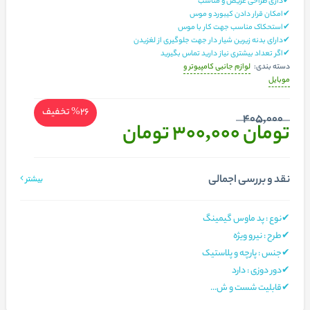
✔داری طراحی عریض و مناسب
✔امکان قرار دادن کیبورد و موس
✔استحکاک مناسب جهت کار با موس
✔دارای بدنه زیرین شیار دار جهت جلوگیری از لغزیدن
✔اگر تعداد بیشتری نیاز دارید تماس بگیرید
لوازم جانبی کامپیوتر و
دسته بندی:
موبایل
%26
تخفیف
405,000
تومان 300,000
تومان
نقد و بررسی اجمالی
بیشتر
✔نوع : پد ماوس گیمینگ
✔طرح : نیرو ویژه
✔جنس : پارچه و پلاستیک
✔دور دوزی : دارد
✔قابلیت شست و ش...