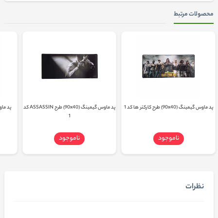
محصولات مرتبط
پد ماوس گیمینگ (90x40) طرح کارکتر ها کد 1
پد ماوس گیمینگ (90x40) طرح ASSASSIN کد
1
ناموجود
ناموجود
نظرات