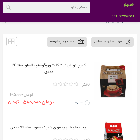
خط ویژه
-021
77258051
خانه
نوشیدنی گرم
نمایش صفحه 1 از
1
مرتب سازی بر اساس
جستجوی پیشرفته
کاپوچینو با پودر شکلات وروگوستو کلاسنو بسته 20
عددی
0 نفر
تومان 625,000
تومان 580,000
تومان
مقایسه
پودر مخلوط قهوه فوری 3 در 1 محمود بسته 24 عددی