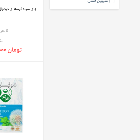
شیرین عسل
چای سیاه کیسه ای دوغزال بسته 
مقایسه
0 نفر
تو
تومان 540,000