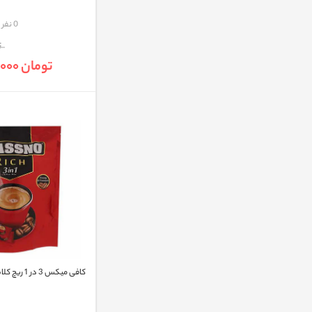
مقایسه
0 نفر
ت
تومان 1,098,000
کافی میکس 3 در 1 ریچ کلاسنو بسته 20 عددی