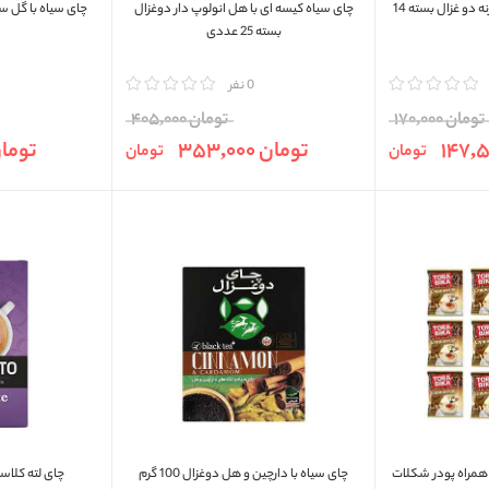
دمنوش ریشه قاصدک و گزنه دو غزال بسته 14
چای سیاه کیسه ای با هل انولوپ دار دوغزال
چای سیاه با گل سرخ و
بسته 25 عددی
مقایسه
0 نفر
مقایسه
تومان 170,000
تومان 405,000
تومان 353,000
تومان 000
تومان
تومان
رابیکا 10 عددی همراه پودر شکلات
چای سیاه با دارچین و هل دوغزال 100 گرم
چای لته کلاسیک ف