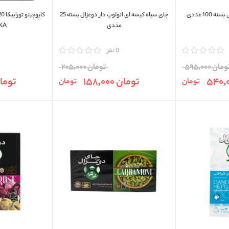
100 عددی
چای سیاه کیسه ای انولوپ دار دوغزال بسته 25
عددی
KA
مقایسه
0 نفر
مقایسه
مان 595,000
تومان 205,000
تومان 158,000
تومان 000
تومان
تومان