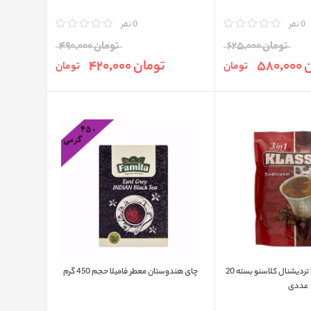
0 نفر
مقایسه
0 نفر
تومان 625,000
تومان 490,000
580
تومان 420,000
تومان
تومان
کافی میکس 3 در 1 تردیشنال کلاسنو بسته 20
چای هندوستان معطر فامیلا حجم 450 گرم
عددی