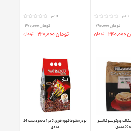
0 نفر
مقایسه
0 نفر
تومان 290,000
تومان 270,000
240,
تومان 220,000
تومان
تومان
 شکلات وروگوستو کلاسنو
پودر مخلوط قهوه فوری 3 در 1 محمود بسته 24
عددی
عددی