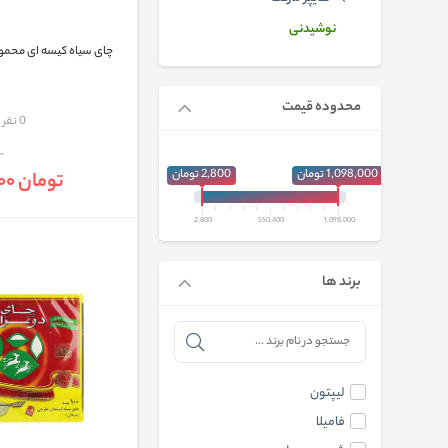
نوشیدنی
چای سیاه کیسه ای محمود بسته
محدوده قیمت
مقایسه
0 نفر
1,098,000 تومان
2,800 تومان
تومان 150,000
2,800
550,400
1,098,000
برند ها
لیپتون
فامیلا