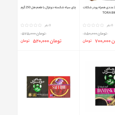
کاپوچینو تورابیکا 20 عددی همراه پودر شکلات
چای سیاه شکسته دوغزال با طعم هل 250 گرم
TORA BI
0 نفر
مقایسه
0 نفر
تومان 850,000
تومان 575,000
700,
تومان 520,000
تومان
تومان