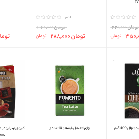
TO
مقایسه
0 نفر
مقایسه
تومان 420,000
تومان 340,000
تومان 288,000
تومان 000
تومان
تومان
ل 400 گرم
چای لته هل فومنتو 10 عددی
کاپوچینو با پودر
بسته 20 