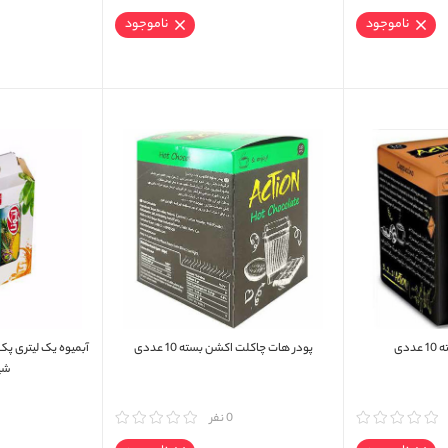
ناموجود
ناموجود
دی
پودر هات چاکلت اکشن بسته 10 عددی
آبمیوه یک لیتری پک 
شی
مقایسه
0 نفر
مقایسه