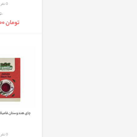
مقایسه
0 نفر
تو
تومان 510,000
چای هندوستان فامیلا حجم 0
مقایسه
0 نفر