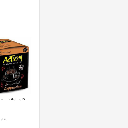
کاپوچینو اکشن بسته 10 عد
مقایسه
0 نفر