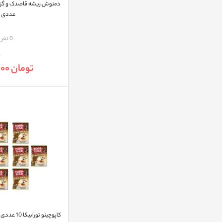
عددی
مقایسه
0 نفر
تومان 147,500
کاپوچینو تو