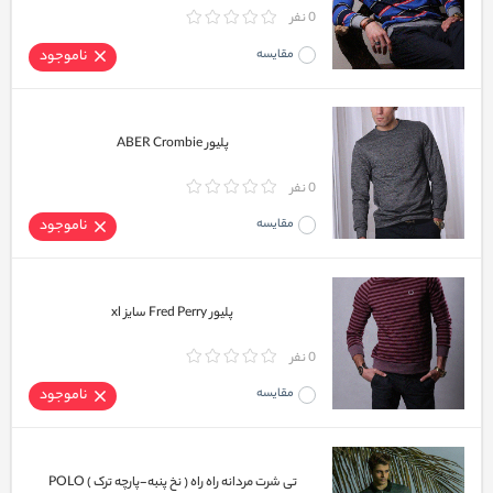
0 نفر
مقایسه
ناموجود
پلیور ABER Crombie
0 نفر
مقایسه
ناموجود
پلیور Fred Perry سایز xl
0 نفر
مقایسه
ناموجود
تی شرت مردانه راه راه ( نخ پنبه-پارچه ترک ) POLO