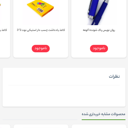
روان نویس پاک شونده آلومه
کاغذ یادداشت چسب دار استیکی نوت 2*3
کاغذ ی
ناموجود
ناموجود
نظرات
محصولات مشابه خریداری شده