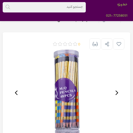
خط ویژه
-021
77258051
خانه
صفحه اصلی
مداد سیاه MQ بسته 48 عددی
0