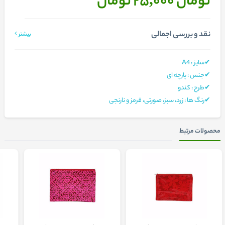
تومان 25,000
تومان
نقد و بررسی اجمالی
بیشتر
✔سایز : A4
✔جنس : پارچه ای
✔طرح : کندو
✔رنگ ها : زرد، سبز، صورتی، قرمز و نارنجی
محصولات مرتبط