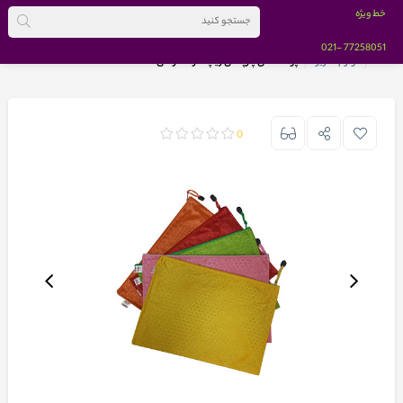
خط ویژه
-021
77258051
خانه
لوازم تحریر
پوشه های پارچه ای زیپ دار A4 رنگی
0