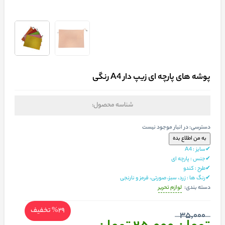
پوشه های پارچه ای زیپ دار A4 رنگی
شناسه محصول:
دسترسی:
در انبار موجود نیست
✔سایز : A4
✔جنس : پارچه ای
✔طرح : کندو
✔رنگ ها : زرد، سبز، صورتی، قرمز و نارنجی
لوازم تحریر
دسته بندی:
%29
تخفیف
35,000