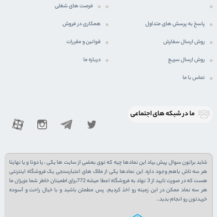
فرصت های شغلی
پاسخ به پرسش های متداول
همکاری در فروش
روش ارسال سفارش
قوانین و مقررات
روش ارسال سریع
درباره ما
تماس با ما
ما در شبكه های اجتماعی
شاید براتون سوال پیش بیاد این نمادها چیه که توی بعضی از سایت ها یکی ، یا دوتا و یا نهایتا
هر سه تاش باهم وجود داره. این نمادها یکی از ملاک های اعتبارسنجی یک فروشگاه اینترنتی
هست که در صورت تایید از 3 نهاد به فروشگاه اعطا میشه 772برای اطمینان خاطر شما عزیزان ما
هر سه نماد ممکن در این زمینه رو اخذ کردیم. پس مطمئن باشید و با خیال راحت و آسوده
خریدتون رو انجام بدید..