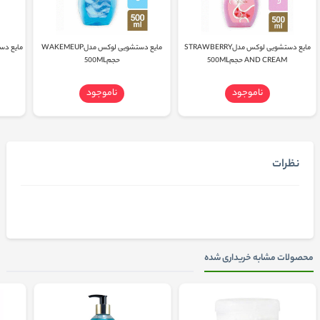
مایع دستشویی لوکس مدلSTRAWBERRY
مایع دستشویی لوکس مدلWAKEMEUP
AND CREAM حجم500ML
حجم500ML
ناموجود
ناموجود
نظرات
محصولات مشابه خریداری شده