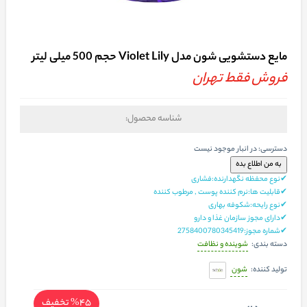
مایع دستشویی شون مدل Violet Lily حجم 500 میلی لیتر
فروش فقط تهران
شناسه محصول:
دسترسی:
در انبار موجود نیست
✔نوع محفظه نگهدارنده:فشاری
✔قابلیت ها:نرم کننده پوست , مرطوب کننده
✔نوع رایحه:شکوفه بهاری
✔دارای مجوز سازمان غذا و دارو
✔شماره مجوز:2758400780345419
شوینده و نظافت
دسته بندی:
شون
تولید کننده:
%45
تخفیف