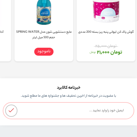
گوش پاک کن لیوانی پنبه ریز بسته 200 عددی
مایع دستشویی شون مدل SPRING WATER
آدا
حجم 500 میل لیتر
تومان 25,000
ناموجود
تومان 21,000
تومان
خبرنامه کالابرد
با عضویت در خبرنامه از اخرین تحفیف ها و جشنواره های ما مطلع شوید.