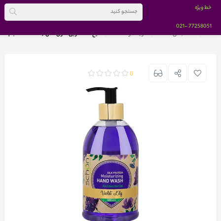
خط ویژه
-021
77258051
خانه
دسته بندی کالاها
شوینده و نظافت
مایع دستشویی شون مدل Violet Lily حجم 500 میلی لیتر
0