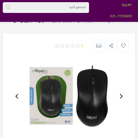
خط ویژه
-021
77258051
خانه
دسته بندی کالاها
لوازم جانبی کامپیوتر و موبایل
ماوس با سیم رویال مدل M169
0