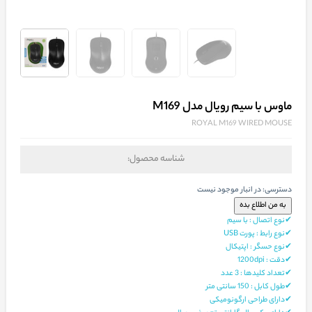
ماوس با سیم رویال مدل M169
ROYAL M169 WIRED MOUSE
شناسه محصول:
دسترسی:
در انبار موجود نیست
✔نوع اتصال : با سیم
✔نوع رابط : پورت USB
✔نوع حسگر : اپتیکال
✔دقت : 1200dpi
✔تعداد کلیدها : 3 عدد
✔طول کابل : 150 سانتی متر
✔دارای طراحی ارگونومیکی