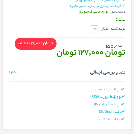
✔دارای یک سال گارانتی تعویض رویال
✔اگر تعداد بیشتری نیاز دارید تماس بگیرید
لوازم جانبی کامپیوتر و
دسته بندی:
موبایل
رویال
تولید کننده:
تومان 28,000
تخفیف
155,000
تومان 127,000
تومان
نقد و بررسی اجمالی
بیشتر
✔نوع اتصال : با سیم
✔نوع رابط : پورت USB
✔نوع حسگر : اپتیکال
✔دقت : 1200dpi
✔تعداد کلیدها : 3 ...