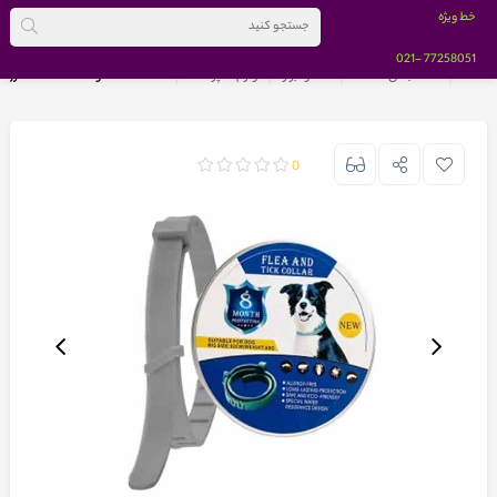
خط ویژه
-021
77258051
خانه
دسته بندی کالاها
خانه و ابزار
لوازم آشپزخانه
قلاده ضد کک و کنه سگ ماندگاری 8 ماهه
0