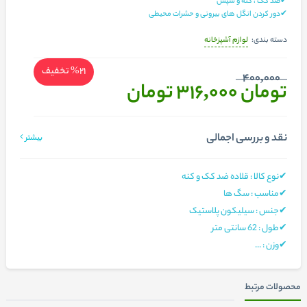
✔ضد کک ، کنه ‌و شپش
✔دور کردن انگل‌ های بیرونی و حشرات محیطی
لوازم آشپزخانه
دسته بندی:
%21
تخفیف
400,000
تومان 316,000
تومان
نقد و بررسی اجمالی
بیشتر
✔نوع کالا : قلاده ضد کک و کنه
✔مناسب : سگ ها
✔جنس : سیلیکون پلاستیک
✔طول : 62 سانتی متر
✔وزن : ...
محصولات مرتبط