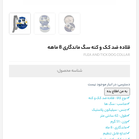
قلاده ضد کک و کنه سگ ماندگاری 8 ماهه
FLEA AND TICK DOG COLLAR
شناسه محصول:
دسترسی:
در انبار موجود نیست
✔نوع کالا : قلاده ضد کک و کنه
✔مناسب : سگ ها
✔جنس : سیلیکون پلاستیک
✔طول : 62 سانتی متر
✔وزن : 51 گرم
✔ماندگاری : 8 ماه
✔اندازه قابل تنظیم