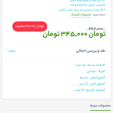
✔دارای شوک و موتور ویبره دوبل
✔قابلیت اتصال Plug and Play
✔اگر تعداد بیشتری نیاز دارید تماس بگیرید
محصولات گیمینگ
دسته بندی:
تومان 22,000
تخفیف
367,000
تومان 345,000
تومان
نقد و بررسی اجمالی
بیشتر
✔تعداد دسته : یک عدد
✔رنگ : مشکی
✔نوع اتصال : با سیم
✔طول کابل : 1.5 متر
✔تعداد کلیدها : 19 عدد...
محصولات مرتبط