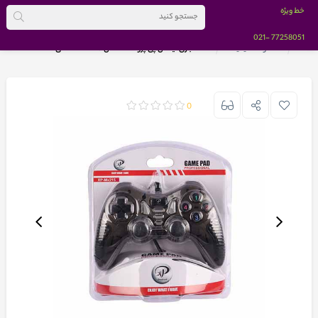
خط ویژه
-021
77258051
خانه
محصولات گیمینگ
دسته بازی ایکس پی پروداکت مدل MX215 مشکی
0