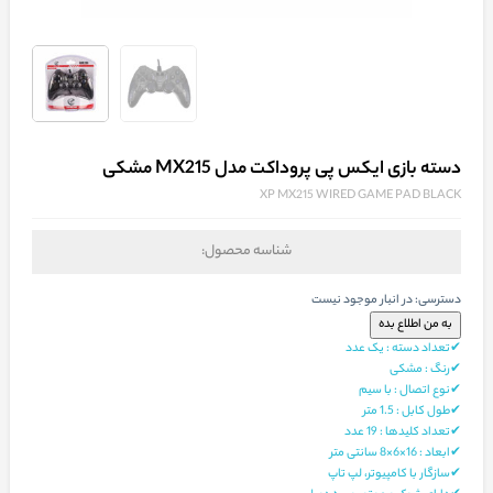
دسته بازی ایکس پی پروداکت مدل MX215 مشکی
XP MX215 WIRED GAME PAD BLACK
شناسه محصول:
دسترسی:
در انبار موجود نیست
✔تعداد دسته : یک عدد
✔رنگ : مشکی
✔نوع اتصال : با سیم
✔طول کابل : 1.5 متر
✔تعداد کلیدها : 19 عدد
✔ابعاد : 16×6×8 سانتی متر
✔سازگار با کامپیوتر، لپ‌ تاپ